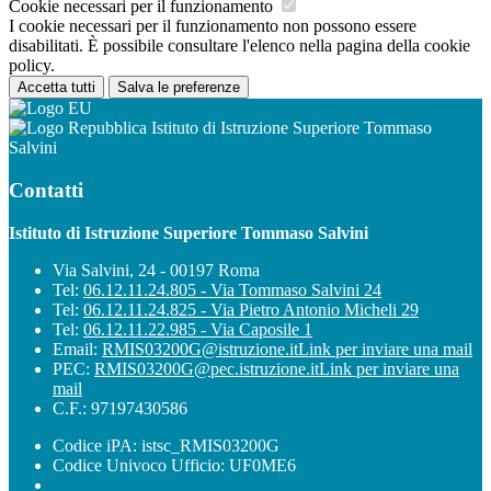
Cookie necessari per il funzionamento
I cookie necessari per il funzionamento non possono essere
disabilitati. È possibile consultare l'elenco nella pagina della cookie
policy.
Accetta tutti
Salva le preferenze
Istituto di Istruzione Superiore Tommaso
Salvini
Contatti
Istituto di Istruzione Superiore Tommaso Salvini
Via Salvini, 24 - 00197 Roma
Tel:
06.12.11.24.805 - Via Tommaso Salvini 24
Tel:
06.12.11.24.825 - Via Pietro Antonio Micheli 29
Tel:
06.12.11.22.985 - Via Caposile 1
Email:
RMIS03200G@istruzione.it
Link per inviare una mail
PEC:
RMIS03200G@pec.istruzione.it
Link per inviare una
mail
C.F.: 97197430586
Codice iPA: istsc_RMIS03200G
Codice Univoco Ufficio: UF0ME6