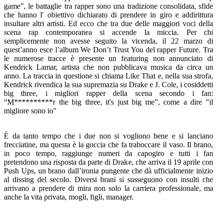
game”, le battaglie tra rapper sono una tradizione consolidata, sfide
che hanno l' obiettivo dichiarato di prendere in giro e addirittura
insultare altri artisti. Ed ecco che tra due delle maggiori voci della
scena rap contemporanea si accende la miccia. Per chi
semplicemente non avesse seguito la vicenda, il 22 marzo di
quest’anno esce l’album We Don’t Trust You del rapper Future. Tra
le numerose tracce è presente un featuring non annunciato di
Kendrick Lamar, artista che non pubblicava musica da circa un
anno. La traccia in questione si chiama Like That e, nella sua strofa,
Kendrick rivendica la sua supremazia su Drake e J. Cole, i cosiddetti
big three, i migliori rapper della scena secondo i fan:
“M**********r the big three, it's just big me”, come a dire "il
migliore sono io"
È da tanto tempo che i due non si vogliono bene e si lanciano
frecciatine, ma questa è la goccia che fa traboccare il vaso. Il brano,
in poco tempo, raggiunge numeri da capogiro e tutti i fan
pretendono una risposta da parte di Drake, che arriva il 19 aprile con
Push Ups, un brano dall’ironia pungente che dà ufficialmente inizio
al dissing del secolo. Diversi brani si susseguono con insulti che
arrivano a prendere di mira non solo la carriera professionale, ma
anche la vita privata, mogli, figli, manager.