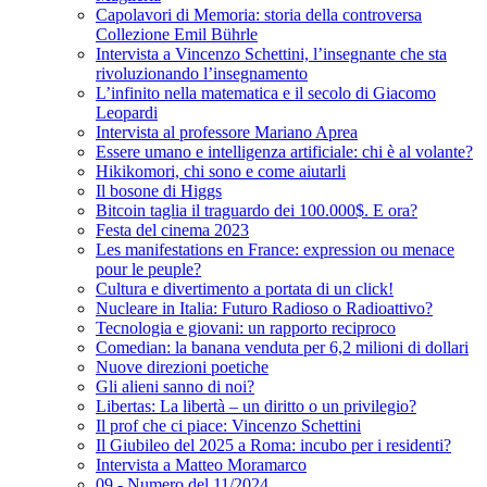
Capolavori di Memoria: storia della controversa
Collezione Emil Bührle
Intervista a Vincenzo Schettini, l’insegnante che sta
rivoluzionando l’insegnamento
L’infinito nella matematica e il secolo di Giacomo
Leopardi
Intervista al professore Mariano Aprea
Essere umano e intelligenza artificiale: chi è al volante?
Hikikomori, chi sono e come aiutarli
Il bosone di Higgs
Bitcoin taglia il traguardo dei 100.000$. E ora?
Festa del cinema 2023
Les manifestations en France: expression ou menace
pour le peuple?
Cultura e divertimento a portata di un click!
Nucleare in Italia: Futuro Radioso o Radioattivo?
Tecnologia e giovani: un rapporto reciproco
Comedian: la banana venduta per 6,2 milioni di dollari
Nuove direzioni poetiche
Gli alieni sanno di noi?
Libertas: La libertà – un diritto o un privilegio?
Il prof che ci piace: Vincenzo Schettini
Il Giubileo del 2025 a Roma: incubo per i residenti?
Intervista a Matteo Moramarco
09 - Numero del 11/2024