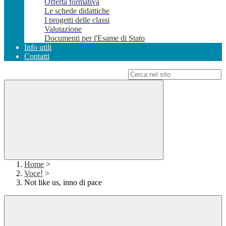
Offerta formativa
Le schede didattiche
I progetti delle classi
Valutazione
Documenti per l'Esame di Stato
Info utili
Contatti
Campo di ricerca per le pagine del sito
Home
>
Voce!
>
Not like us, inno di pace