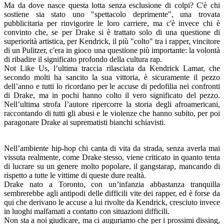
Ma da dove nasce questa lotta senza esclusione di colpi? C'è chi
sostiene sia stato uno "spettacolo deprimente", una trovata
pubblicitaria per rinvigorire le loro carriere, ma c'è invece chi è
convinto che, se per Drake si è trattato solo di una questione di
superiorità artistica, per Kendrick, il più "colto" tra i rapper, vincitore
di un Pulitzer, c'era in gioco una questione più importante: la volontà
di ribadire il significato profondo della cultura rap.
Not Like Us, l’ultima traccia rilasciata da Kendrick Lamar, che
secondo molti ha sancito la sua vittoria, è sicuramente il pezzo
dell’anno e tutti lo ricordano per le accuse di pedofilia nei confronti
di Drake, ma in pochi hanno colto il vero significato del pezzo.
Nell’ultima strofa l’autore ripercorre la storia degli afroamericani,
raccontando di tutti gli abusi e le violenze che hanno subito, per poi
paragonare Drake ai suprematisti bianchi schiavisti.
Nell’ambiente hip-hop chi canta di vita da strada, senza averla mai
vissuta realmente, come Drake stesso, viene criticato in quanto tenta
di lucrare su un genere molto popolare, il gangstarap, mancando di
rispetto a tutte le vittime di queste dure realtà.
Drake nato a Toronto, con un’infanzia abbastanza tranquilla
sembrerebbe agli antipodi delle difficili vite dei rapper, ed è forse da
qui che derivano le accuse a lui rivolte da Kendrick, cresciuto invece
in luoghi malfamati a contatto con situazioni difficili.
Non sta a noi giudicare, ma ci auguriamo che per i prossimi dissing,