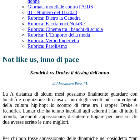
donne
Giornata mondiale contro l'AIDS
01 - Numero del 11/2023
Rubrica: Dietro la Cattedra
Rubrica: Facciamoci NotaRe
Rubrica: Cinema tra i banchi di scuola
Rubrica: L’Emporio della moda
Rubrica: Verbo Imperfetto
Rubrica: ParoliAmo
Not like us, inno di pace
Kendrick vs Drake: il dissing dell'anno
di Alessandro Pace, 5L
La A distanza di alcuni mesi possiamo finalmente guardare con
lucidità e cognizione di causa a uno degli eventi più sconvolgenti
della cultura hip-hop: lo scontro di rime tra i rapper Drake e
Kendrick Lamar che ha tenuto incollati agli schermi i fan di tutto il
mondo, facendoli appassionare, discutere e litigare per mesi su chi
due avesse scritto le rime migliori.
Per chi non fosse appassionato delle dinamiche nel cosiddetto “rap