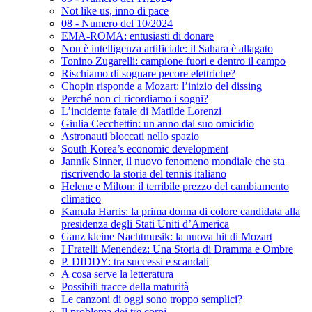
Not like us, inno di pace
08 - Numero del 10/2024
EMA-ROMA: entusiasti di donare
Non è intelligenza artificiale: il Sahara è allagato
Tonino Zugarelli: campione fuori e dentro il campo
Rischiamo di sognare pecore elettriche?
Chopin risponde a Mozart: l’inizio del dissing
Perché non ci ricordiamo i sogni?
L’incidente fatale di Matilde Lorenzi
Giulia Cecchettin: un anno dal suo omicidio
Astronauti bloccati nello spazio
South Korea’s economic development
Jannik Sinner, il nuovo fenomeno mondiale che sta
riscrivendo la storia del tennis italiano
Helene e Milton: il terribile prezzo del cambiamento
climatico
Kamala Harris: la prima donna di colore candidata alla
presidenza degli Stati Uniti d’America
Ganz kleine Nachtmusik: la nuova hit di Mozart
I Fratelli Menendez: Una Storia di Dramma e Ombre
P. DIDDY: tra successi e scandali
A cosa serve la letteratura
Possibili tracce della maturità
Le canzoni di oggi sono troppo semplici?
Il problema dei tre corpi