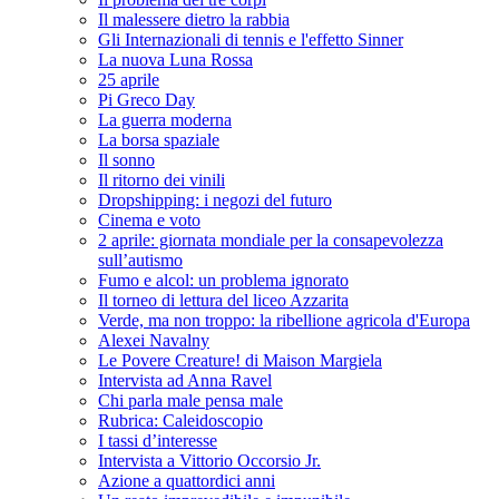
Il malessere dietro la rabbia
Gli Internazionali di tennis e l'effetto Sinner
La nuova Luna Rossa
25 aprile
Pi Greco Day
La guerra moderna
La borsa spaziale
Il sonno
Il ritorno dei vinili
Dropshipping: i negozi del futuro
Cinema e voto
2 aprile: giornata mondiale per la consapevolezza
sull’autismo
Fumo e alcol: un problema ignorato
Il torneo di lettura del liceo Azzarita
Verde, ma non troppo: la ribellione agricola d'Europa
Alexei Navalny
Le Povere Creature! di Maison Margiela
Intervista ad Anna Ravel
Chi parla male pensa male
Rubrica: Caleidoscopio
I tassi d’interesse
Intervista a Vittorio Occorsio Jr.
Azione a quattordici anni