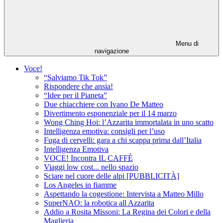
Menu di
navigazione
Voce!
“Salviamo Tik Tok”
Rispondere che ansia!
“Idee per il Pianeta”
Due chiacchiere con Ivano De Matteo
Divertimento esponenziale per il 14 marzo
Wong Ching Hoi: l’Azzarita immortalata in uno scatto
Intelligenza emotiva: consigli per l’uso
Fuga di cervelli: gara a chi scappa prima dall’Italia
Intelligenza Emotiva
VOCE! Incontra IL CAFFÈ
Viaggi low cost... nello spazio
Sciare nel cuore delle alpi [PUBBLICITÀ]
Los Angeles in fiamme
Aspettando la cogestione: Intervista a Matteo Millo
SuperNAO: la robotica all Azzarita
Addio a Rosita Missoni: La Regina dei Colori e della
Maglieria