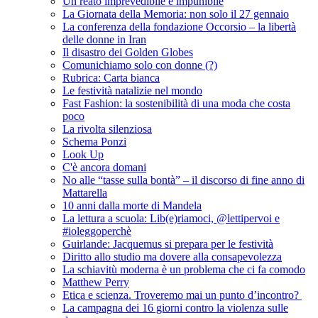
Un reato imprevedibile e impunibile
La Giornata della Memoria: non solo il 27 gennaio
La conferenza della fondazione Occorsio – la libertà
delle donne in Iran
Il disastro dei Golden Globes
Comunichiamo solo con donne (?)
Rubrica: Carta bianca
Le festività natalizie nel mondo
Fast Fashion: la sostenibilità di una moda che costa
poco
La rivolta silenziosa
Schema Ponzi
Look Up
C'è ancora domani
No alle “tasse sulla bontà” – il discorso di fine anno di
Mattarella
10 anni dalla morte di Mandela
La lettura a scuola: Lib(e)riamoci, @lettipervoi e
#ioleggoperchè
Guirlande: Jacquemus si prepara per le festività
Diritto allo studio ma dovere alla consapevolezza
La schiavitù moderna è un problema che ci fa comodo
Matthew Perry
Etica e scienza. Troveremo mai un punto d’incontro?
La campagna dei 16 giorni contro la violenza sulle