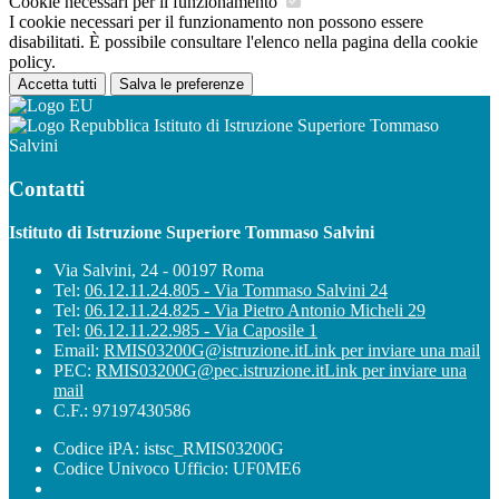
Cookie necessari per il funzionamento
I cookie necessari per il funzionamento non possono essere
disabilitati. È possibile consultare l'elenco nella pagina della cookie
policy.
Accetta tutti
Salva le preferenze
Istituto di Istruzione Superiore Tommaso
Salvini
Contatti
Istituto di Istruzione Superiore Tommaso Salvini
Via Salvini, 24 - 00197 Roma
Tel:
06.12.11.24.805 - Via Tommaso Salvini 24
Tel:
06.12.11.24.825 - Via Pietro Antonio Micheli 29
Tel:
06.12.11.22.985 - Via Caposile 1
Email:
RMIS03200G@istruzione.it
Link per inviare una mail
PEC:
RMIS03200G@pec.istruzione.it
Link per inviare una
mail
C.F.: 97197430586
Codice iPA: istsc_RMIS03200G
Codice Univoco Ufficio: UF0ME6