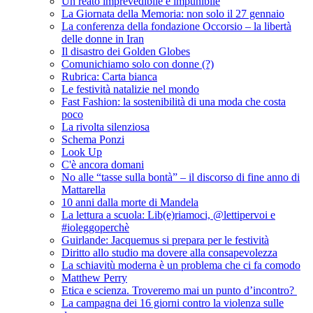
Un reato imprevedibile e impunibile
La Giornata della Memoria: non solo il 27 gennaio
La conferenza della fondazione Occorsio – la libertà
delle donne in Iran
Il disastro dei Golden Globes
Comunichiamo solo con donne (?)
Rubrica: Carta bianca
Le festività natalizie nel mondo
Fast Fashion: la sostenibilità di una moda che costa
poco
La rivolta silenziosa
Schema Ponzi
Look Up
C'è ancora domani
No alle “tasse sulla bontà” – il discorso di fine anno di
Mattarella
10 anni dalla morte di Mandela
La lettura a scuola: Lib(e)riamoci, @lettipervoi e
#ioleggoperchè
Guirlande: Jacquemus si prepara per le festività
Diritto allo studio ma dovere alla consapevolezza
La schiavitù moderna è un problema che ci fa comodo
Matthew Perry
Etica e scienza. Troveremo mai un punto d’incontro?
La campagna dei 16 giorni contro la violenza sulle