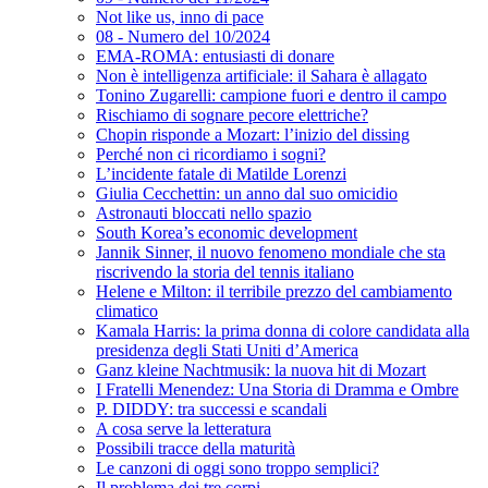
Not like us, inno di pace
08 - Numero del 10/2024
EMA-ROMA: entusiasti di donare
Non è intelligenza artificiale: il Sahara è allagato
Tonino Zugarelli: campione fuori e dentro il campo
Rischiamo di sognare pecore elettriche?
Chopin risponde a Mozart: l’inizio del dissing
Perché non ci ricordiamo i sogni?
L’incidente fatale di Matilde Lorenzi
Giulia Cecchettin: un anno dal suo omicidio
Astronauti bloccati nello spazio
South Korea’s economic development
Jannik Sinner, il nuovo fenomeno mondiale che sta
riscrivendo la storia del tennis italiano
Helene e Milton: il terribile prezzo del cambiamento
climatico
Kamala Harris: la prima donna di colore candidata alla
presidenza degli Stati Uniti d’America
Ganz kleine Nachtmusik: la nuova hit di Mozart
I Fratelli Menendez: Una Storia di Dramma e Ombre
P. DIDDY: tra successi e scandali
A cosa serve la letteratura
Possibili tracce della maturità
Le canzoni di oggi sono troppo semplici?
Il problema dei tre corpi