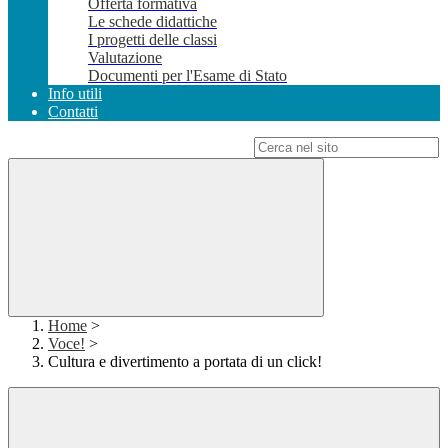
Offerta formativa
Le schede didattiche
I progetti delle classi
Valutazione
Documenti per l'Esame di Stato
Info utili
Contatti
Campo di ricerca per le pagine del sito
Home
>
Voce!
>
Cultura e divertimento a portata di un click!