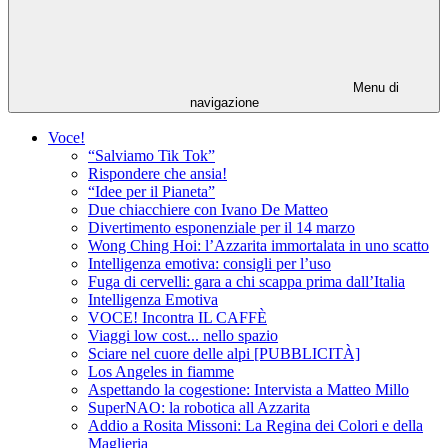
Menu di
navigazione
Voce!
“Salviamo Tik Tok”
Rispondere che ansia!
“Idee per il Pianeta”
Due chiacchiere con Ivano De Matteo
Divertimento esponenziale per il 14 marzo
Wong Ching Hoi: l’Azzarita immortalata in uno scatto
Intelligenza emotiva: consigli per l’uso
Fuga di cervelli: gara a chi scappa prima dall’Italia
Intelligenza Emotiva
VOCE! Incontra IL CAFFÈ
Viaggi low cost... nello spazio
Sciare nel cuore delle alpi [PUBBLICITÀ]
Los Angeles in fiamme
Aspettando la cogestione: Intervista a Matteo Millo
SuperNAO: la robotica all Azzarita
Addio a Rosita Missoni: La Regina dei Colori e della
Maglieria