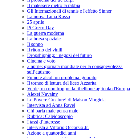
Il malessere dietro la rabbia
Gli Internazionali di tennis e l'effetto Sinner
La nuova Luna Rossa
25 aprile
Pi Greco Day
La guerra moderna
La borsa spaziale
Il sonno
Il ritorno dei vinili
Dropshipping: i negozi del futuro
Cinema e voto
2 aprile: giornata mondiale per la consapevolezza
sull’autismo
Fumo e alcol: un problema ignorato
Il torneo di lettura del liceo Azzarita
Verde, ma non troppo: la ribellione agricola d'Europa
Alexei Navalny
Le Povere Creature! di Maison Margiela
Intervista ad Anna Ravel
Chi parla male pensa male
Rubrica: Caleidoscopio
I tassi d’interesse
Intervista a Vittorio Occorsio Jr.
Azione a quattordici anni