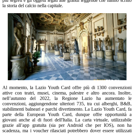
più segreti e gli oggetti legati alle grandi leggende che hanno scritto
la storia del calcio nella capitale.
Al momento, la Lazio Youth Card offre più di 1300 convenzioni
attive con teatri, musei, cinema, palestre e altro ancora. Inoltre,
nell’autunno del 2022, la Regione Lazio ha aumentato le
convenzioni, aggiungendone ulteriori 735, tra cui alberghi, B&B,
stabilimenti balneari e parchi divertimento. La Lazio Youth Card, fa
parte della European Youth Card, dunque offre opportunità a
giovani anche al di fuori dell'Italia. La carta virtuale, utilizzabile
grazie all’app gratuita (sia per Android che per IOS), non ha
scadenza, ma i voucher rilasciati potrebbero dover essere utilizzati