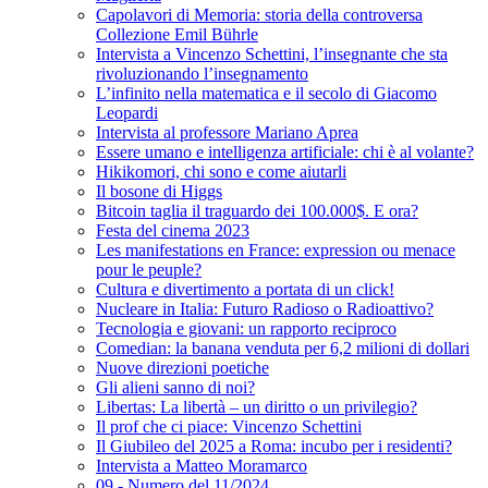
Capolavori di Memoria: storia della controversa
Collezione Emil Bührle
Intervista a Vincenzo Schettini, l’insegnante che sta
rivoluzionando l’insegnamento
L’infinito nella matematica e il secolo di Giacomo
Leopardi
Intervista al professore Mariano Aprea
Essere umano e intelligenza artificiale: chi è al volante?
Hikikomori, chi sono e come aiutarli
Il bosone di Higgs
Bitcoin taglia il traguardo dei 100.000$. E ora?
Festa del cinema 2023
Les manifestations en France: expression ou menace
pour le peuple?
Cultura e divertimento a portata di un click!
Nucleare in Italia: Futuro Radioso o Radioattivo?
Tecnologia e giovani: un rapporto reciproco
Comedian: la banana venduta per 6,2 milioni di dollari
Nuove direzioni poetiche
Gli alieni sanno di noi?
Libertas: La libertà – un diritto o un privilegio?
Il prof che ci piace: Vincenzo Schettini
Il Giubileo del 2025 a Roma: incubo per i residenti?
Intervista a Matteo Moramarco
09 - Numero del 11/2024