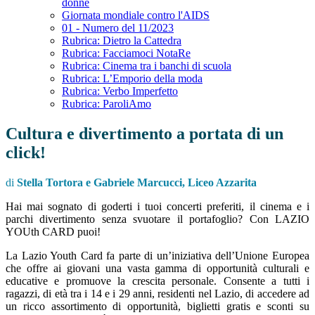
donne
Giornata mondiale contro l'AIDS
01 - Numero del 11/2023
Rubrica: Dietro la Cattedra
Rubrica: Facciamoci NotaRe
Rubrica: Cinema tra i banchi di scuola
Rubrica: L’Emporio della moda
Rubrica: Verbo Imperfetto
Rubrica: ParoliAmo
Cultura e divertimento a portata di un
click!
di
Stella Tortora e Gabriele Marcucci, Liceo Azzarita
Hai mai sognato di goderti i tuoi concerti preferiti, il cinema e i
parchi divertimento senza svuotare il portafoglio? Con LAZIO
YOUth CARD puoi!
La Lazio Youth Card fa parte di un’iniziativa dell’Unione Europea
che offre ai giovani una vasta gamma di opportunità culturali e
educative e promuove la crescita personale. Consente a tutti i
ragazzi, di età tra i 14 e i 29 anni, residenti nel Lazio, di accedere ad
un ricco assortimento di opportunità, biglietti gratis e sconti su