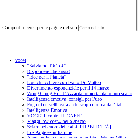
Campo di ricerca per le pagine del sito
Voce!
“Salviamo Tik Tok”
Rispondere che ansia!
“Idee per il Pianeta”
Due chiacchiere con Ivano De Matteo
Divertimento esponenziale per il 14 marzo
Wong Ching Hoi: l’Azzarita immortalata in uno scatto
Intelligenza emotiva: consigli per l’uso
Fuga di cervelli: gara a chi scappa prima dall’Italia
Intelligenza Emotiva
VOCE! Incontra IL CAFFÈ
Viaggi low cost... nello spazio
Sciare nel cuore delle alpi [PUBBLICITÀ]
Los Angeles in fiamme
Aspettando la cogestione: Intervista a Matteo Millo