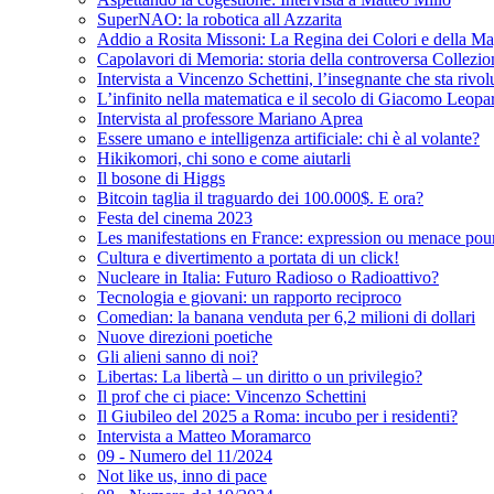
SuperNAO: la robotica all Azzarita
Addio a Rosita Missoni: La Regina dei Colori e della Ma
Capolavori di Memoria: storia della controversa Collezi
Intervista a Vincenzo Schettini, l’insegnante che sta riv
L’infinito nella matematica e il secolo di Giacomo Leopa
Intervista al professore Mariano Aprea
Essere umano e intelligenza artificiale: chi è al volante?
Hikikomori, chi sono e come aiutarli
Il bosone di Higgs
Bitcoin taglia il traguardo dei 100.000$. E ora?
Festa del cinema 2023
Les manifestations en France: expression ou menace pour
Cultura e divertimento a portata di un click!
Nucleare in Italia: Futuro Radioso o Radioattivo?
Tecnologia e giovani: un rapporto reciproco
Comedian: la banana venduta per 6,2 milioni di dollari
Nuove direzioni poetiche
Gli alieni sanno di noi?
Libertas: La libertà – un diritto o un privilegio?
Il prof che ci piace: Vincenzo Schettini
Il Giubileo del 2025 a Roma: incubo per i residenti?
Intervista a Matteo Moramarco
09 - Numero del 11/2024
Not like us, inno di pace