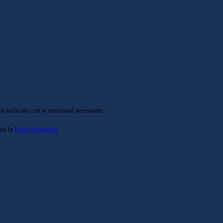
o indicato con le istruzioni necessarie.
ite la
Login Spaggiari