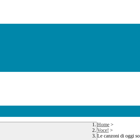
Home
>
Voce!
>
Le canzoni di oggi so