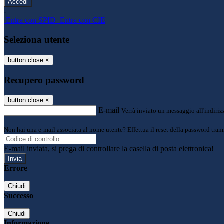
-
Entra con SPID
Entra con CIE
Seleziona utente
button close
×
Recupero password
button close
×
E-mail
Verrà inviato un messaggio all'indirizz
Non hai una e-mail associata al nome utente? Effettua il reset della password tram
E-mail inviata, si prega di controllare la casella di posta elettronica!
Errore
Chiudi
Successo
Chiudi
Informazione