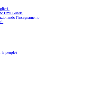
glieria
one Emil Bührle
oluzionando l’insegnamento
rdi
 le peuple?