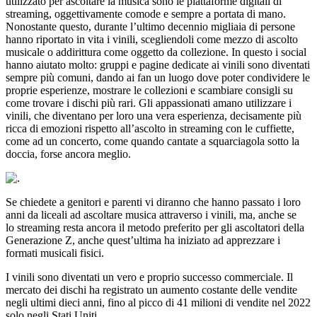
utilizzato per ascoltare la musica sono le piattaforme digitali di
streaming, oggettivamente comode e sempre a portata di mano.
Nonostante questo, durante l’ultimo decennio migliaia di persone
hanno riportato in vita i vinili, scegliendoli come mezzo di ascolto
musicale o addirittura come oggetto da collezione. In questo i social
hanno aiutato molto: gruppi e pagine dedicate ai vinili sono diventati
sempre più comuni, dando ai fan un luogo dove poter condividere le
proprie esperienze, mostrare le collezioni e scambiare consigli su
come trovare i dischi più rari. Gli appassionati amano utilizzare i
vinili, che diventano per loro una vera esperienza, decisamente più
ricca di emozioni rispetto all’ascolto in streaming con le cuffiette,
come ad un concerto, come quando cantate a squarciagola sotto la
doccia, forse ancora meglio.
Se chiedete a genitori e parenti vi diranno che hanno passato i loro
anni da liceali ad ascoltare musica attraverso i vinili, ma, anche se
lo streaming resta ancora il metodo preferito per gli ascoltatori della
Generazione Z, anche quest’ultima ha iniziato ad apprezzare i
formati musicali fisici.
I vinili sono diventati un vero e proprio successo commerciale. Il
mercato dei dischi ha registrato un aumento costante delle vendite
negli ultimi dieci anni, fino al picco di 41 milioni di vendite nel 2022
solo negli Stati Uniti.