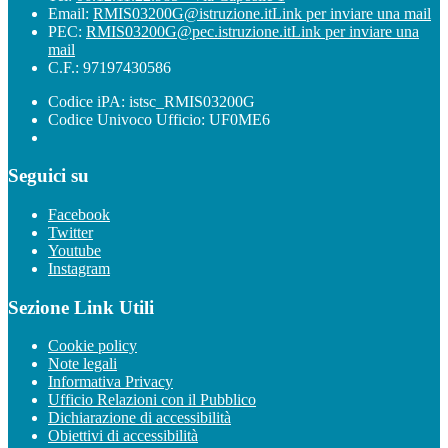
Email:
RMIS03200G@istruzione.it
Link per inviare una mail
PEC:
RMIS03200G@pec.istruzione.it
Link per inviare una
mail
C.F.: 97197430586
Codice iPA: istsc_RMIS03200G
Codice Univoco Ufficio: UF0ME6
Seguici su
Facebook
Twitter
Youtube
Instagram
Sezione Link Utili
Cookie policy
Note legali
Informativa Privacy
Ufficio Relazioni con il Pubblico
Dichiarazione di accessibilità
Obiettivi di accessibilità