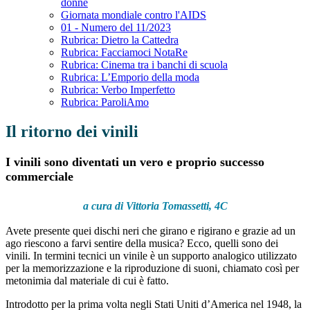
donne
Giornata mondiale contro l'AIDS
01 - Numero del 11/2023
Rubrica: Dietro la Cattedra
Rubrica: Facciamoci NotaRe
Rubrica: Cinema tra i banchi di scuola
Rubrica: L’Emporio della moda
Rubrica: Verbo Imperfetto
Rubrica: ParoliAmo
Il ritorno dei vinili
I vinili sono diventati un vero e proprio successo
commerciale
a cura di
Vittoria Tomassetti, 4C
Avete presente quei dischi neri che girano e rigirano e grazie ad un
ago riescono a farvi sentire della musica? Ecco, quelli sono dei
vinili. In termini tecnici un vinile è un supporto analogico utilizzato
per la memorizzazione e la riproduzione di suoni, chiamato così per
metonimia dal materiale di cui è fatto.
Introdotto per la prima volta negli Stati Uniti d’America nel 1948, la