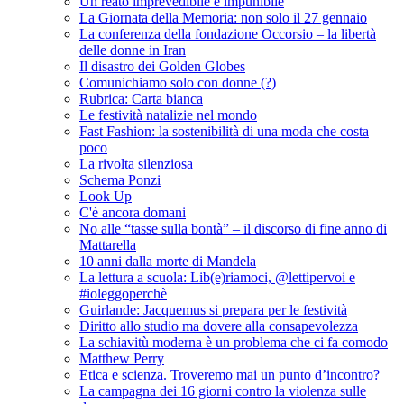
Un reato imprevedibile e impunibile
La Giornata della Memoria: non solo il 27 gennaio
La conferenza della fondazione Occorsio – la libertà
delle donne in Iran
Il disastro dei Golden Globes
Comunichiamo solo con donne (?)
Rubrica: Carta bianca
Le festività natalizie nel mondo
Fast Fashion: la sostenibilità di una moda che costa
poco
La rivolta silenziosa
Schema Ponzi
Look Up
C'è ancora domani
No alle “tasse sulla bontà” – il discorso di fine anno di
Mattarella
10 anni dalla morte di Mandela
La lettura a scuola: Lib(e)riamoci, @lettipervoi e
#ioleggoperchè
Guirlande: Jacquemus si prepara per le festività
Diritto allo studio ma dovere alla consapevolezza
La schiavitù moderna è un problema che ci fa comodo
Matthew Perry
Etica e scienza. Troveremo mai un punto d’incontro?
La campagna dei 16 giorni contro la violenza sulle