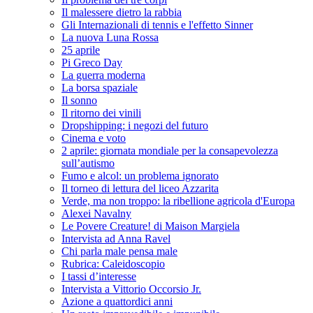
Il malessere dietro la rabbia
Gli Internazionali di tennis e l'effetto Sinner
La nuova Luna Rossa
25 aprile
Pi Greco Day
La guerra moderna
La borsa spaziale
Il sonno
Il ritorno dei vinili
Dropshipping: i negozi del futuro
Cinema e voto
2 aprile: giornata mondiale per la consapevolezza
sull’autismo
Fumo e alcol: un problema ignorato
Il torneo di lettura del liceo Azzarita
Verde, ma non troppo: la ribellione agricola d'Europa
Alexei Navalny
Le Povere Creature! di Maison Margiela
Intervista ad Anna Ravel
Chi parla male pensa male
Rubrica: Caleidoscopio
I tassi d’interesse
Intervista a Vittorio Occorsio Jr.
Azione a quattordici anni