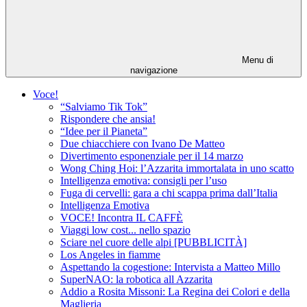
Menu di
navigazione
Voce!
“Salviamo Tik Tok”
Rispondere che ansia!
“Idee per il Pianeta”
Due chiacchiere con Ivano De Matteo
Divertimento esponenziale per il 14 marzo
Wong Ching Hoi: l’Azzarita immortalata in uno scatto
Intelligenza emotiva: consigli per l’uso
Fuga di cervelli: gara a chi scappa prima dall’Italia
Intelligenza Emotiva
VOCE! Incontra IL CAFFÈ
Viaggi low cost... nello spazio
Sciare nel cuore delle alpi [PUBBLICITÀ]
Los Angeles in fiamme
Aspettando la cogestione: Intervista a Matteo Millo
SuperNAO: la robotica all Azzarita
Addio a Rosita Missoni: La Regina dei Colori e della
Maglieria