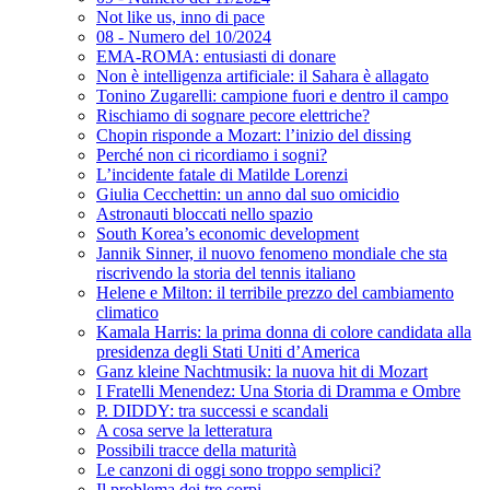
Not like us, inno di pace
08 - Numero del 10/2024
EMA-ROMA: entusiasti di donare
Non è intelligenza artificiale: il Sahara è allagato
Tonino Zugarelli: campione fuori e dentro il campo
Rischiamo di sognare pecore elettriche?
Chopin risponde a Mozart: l’inizio del dissing
Perché non ci ricordiamo i sogni?
L’incidente fatale di Matilde Lorenzi
Giulia Cecchettin: un anno dal suo omicidio
Astronauti bloccati nello spazio
South Korea’s economic development
Jannik Sinner, il nuovo fenomeno mondiale che sta
riscrivendo la storia del tennis italiano
Helene e Milton: il terribile prezzo del cambiamento
climatico
Kamala Harris: la prima donna di colore candidata alla
presidenza degli Stati Uniti d’America
Ganz kleine Nachtmusik: la nuova hit di Mozart
I Fratelli Menendez: Una Storia di Dramma e Ombre
P. DIDDY: tra successi e scandali
A cosa serve la letteratura
Possibili tracce della maturità
Le canzoni di oggi sono troppo semplici?
Il problema dei tre corpi