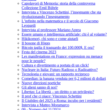
Capolavori di Memoria: storia della controversa
Collezione Emil Bührle
Intervista a Vincenzo Schettini, l’insegnante che sta
rivoluzionando l’insegnamento
L’infinito nella matematica e il secolo di Giacomo
Leopardi
Intervista al professore Mariano Aprea
Essere umano e intelligenza artificiale: chi è al volante?
Hikikomori, chi sono e come aiutarli
Il bosone di Higgs
Bitcoin taglia il traguardo dei 100.000$. E ora?
Festa del cinema 2023
Les manifestations en France: expression ou menace
pour le peuple?
Cultura e divertimento a portata di un click!
Nucleare in Italia: Futuro Radioso o Radioattivo?
Tecnologia e giovani: un rapporto reciproco
Comedian: la banana venduta per 6,2 milioni di dollari
Nuove direzioni poetiche
Gli alieni sanno di noi?
Libertas: La libertà – un diritto o un privilegio?
Il prof che ci piace: Vincenzo Schettini
Il Giubileo del 2025 a Roma: incubo per i residenti?
Intervista a Matteo Moramarco
09 - Numero del 11/2024