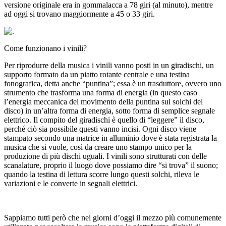
versione originale era in gommalacca a 78 giri (al minuto), mentre
ad oggi si trovano maggiormente a 45 o 33 giri.
Come funzionano i vinili?
Per riprodurre della musica i vinili vanno posti in un giradischi, un
supporto formato da un piatto rotante centrale e una testina
fonografica, detta anche “puntina”; essa è un trasduttore, ovvero uno
strumento che trasforma una forma di energia (in questo caso
l’energia meccanica del movimento della puntina sui solchi del
disco) in un’altra forma di energia, sotto forma di semplice segnale
elettrico. Il compito del giradischi è quello di “leggere” il disco,
perché ciò sia possibile questi vanno incisi. Ogni disco viene
stampato secondo una matrice in alluminio dove è stata registrata la
musica che si vuole, così da creare uno stampo unico per la
produzione di più dischi uguali. I vinili sono strutturati con delle
scanalature, proprio il luogo dove possiamo dire “si trova” il suono;
quando la testina di lettura scorre lungo questi solchi, rileva le
variazioni e le converte in segnali elettrici.
Sappiamo tutti però che nei giorni d’oggi il mezzo più comunemente