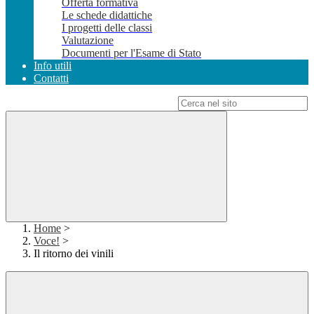
Offerta formativa
Le schede didattiche
I progetti delle classi
Valutazione
Documenti per l'Esame di Stato
Info utili
Contatti
Campo di ricerca per le pagine del sito
Home
>
Voce!
>
Il ritorno dei vinili