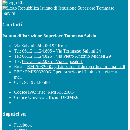
Istituto di Istruzione Superiore Tommaso
Salvini
Contatti
Istituto di Istruzione Superiore Tommaso Salvini
Via Salvini, 24 - 00197 Roma
Tel:
06.12.11.24.805 - Via Tommaso Salvini 24
Tel:
06.12.11.24.825 - Via Pietro Antonio Micheli 29
Tel:
06.12.11.22.985 - Via Caposile 1
Email:
RMIS03200G@istruzione.it
Link per inviare una mail
PEC:
RMIS03200G@pec.istruzione.it
Link per inviare una
mail
C.F.: 97197430586
Codice iPA: istsc_RMIS03200G
Codice Univoco Ufficio: UF0ME6
Seguici su
Facebook