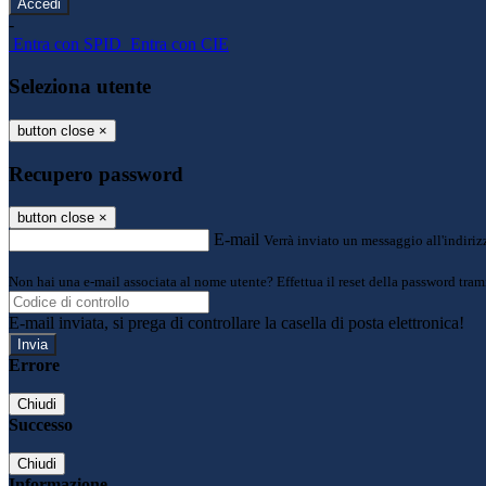
-
Entra con SPID
Entra con CIE
Seleziona utente
button close
×
Recupero password
button close
×
E-mail
Verrà inviato un messaggio all'indirizz
Non hai una e-mail associata al nome utente? Effettua il reset della password tram
E-mail inviata, si prega di controllare la casella di posta elettronica!
Errore
Chiudi
Successo
Chiudi
Informazione