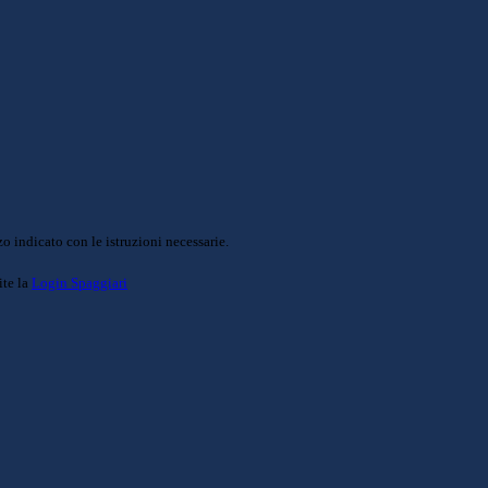
o indicato con le istruzioni necessarie.
ite la
Login Spaggiari