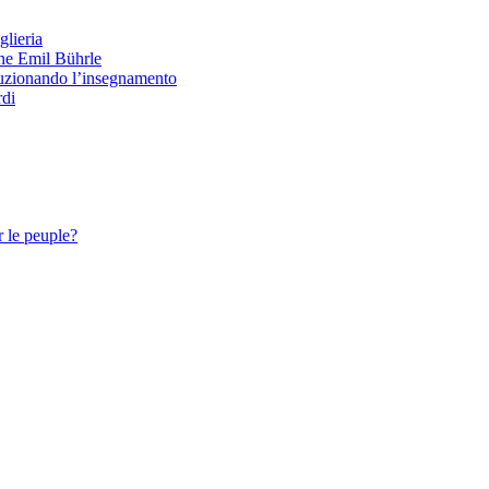
glieria
one Emil Bührle
oluzionando l’insegnamento
rdi
 le peuple?