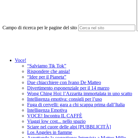
Campo di ricerca per le pagine del sito
Voce!
“Salviamo Tik Tok”
Rispondere che ansia!
“Idee per il Pianeta”
Due chiacchiere con Ivano De Matteo
Divertimento esponenziale per il 14 marzo
Wong Ching Hoi: l’Azzarita immortalata in uno scatto
Intelligenza emotiva: consigli per l’uso
Fuga di cervelli: gara a chi scappa prima dall’Italia
Intelligenza Emotiva
VOCE! Incontra IL CAFFÈ
Viaggi low cost... nello spazio
Sciare nel cuore delle alpi [PUBBLICITÀ]
Los Angeles in fiamme
Aspettando la cogestione: Intervista a Matteo Millo