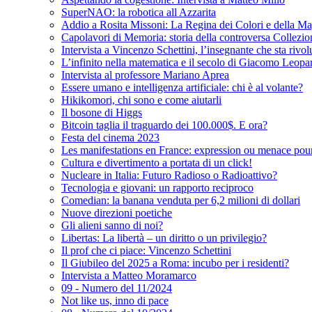
SuperNAO: la robotica all Azzarita
Addio a Rosita Missoni: La Regina dei Colori e della Ma
Capolavori di Memoria: storia della controversa Collezi
Intervista a Vincenzo Schettini, l’insegnante che sta riv
L’infinito nella matematica e il secolo di Giacomo Leopa
Intervista al professore Mariano Aprea
Essere umano e intelligenza artificiale: chi è al volante?
Hikikomori, chi sono e come aiutarli
Il bosone di Higgs
Bitcoin taglia il traguardo dei 100.000$. E ora?
Festa del cinema 2023
Les manifestations en France: expression ou menace pour
Cultura e divertimento a portata di un click!
Nucleare in Italia: Futuro Radioso o Radioattivo?
Tecnologia e giovani: un rapporto reciproco
Comedian: la banana venduta per 6,2 milioni di dollari
Nuove direzioni poetiche
Gli alieni sanno di noi?
Libertas: La libertà – un diritto o un privilegio?
Il prof che ci piace: Vincenzo Schettini
Il Giubileo del 2025 a Roma: incubo per i residenti?
Intervista a Matteo Moramarco
09 - Numero del 11/2024
Not like us, inno di pace