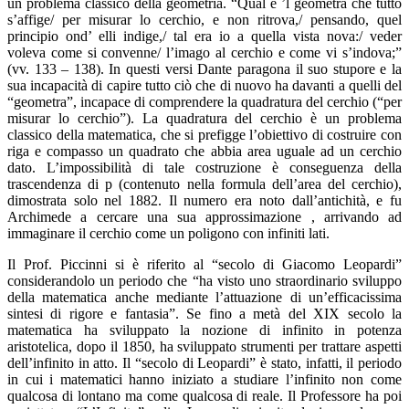
un problema classico della geometria. “Qual è ’l geomètra che tutto
s’affige/ per misurar lo cerchio, e non ritrova,/ pensando, quel
principio ond’ elli indige,/ tal era io a quella vista nova:/ veder
voleva come si convenne/ l’imago al cerchio e come vi s’indova;”
(vv. 133 – 138). In questi versi Dante paragona il suo stupore e la
sua incapacità di capire tutto ciò che di nuovo ha davanti a quelli del
“geometra”, incapace di comprendere la quadratura del cerchio (“per
misurar lo cerchio”). La quadratura del cerchio è un problema
classico della matematica, che si prefigge l’obiettivo di costruire con
riga e compasso un quadrato che abbia area uguale ad un cerchio
dato. L’impossibilità di tale costruzione è conseguenza della
trascendenza di
p
(contenuto nella formula dell’area del cerchio),
dimostrata solo nel 1882. Il numero era noto dall’antichità, e fu
Archimede a cercare una sua approssimazione , arrivando ad
immaginare il cerchio come un poligono con infiniti lati.
Il Prof. Piccinni si è riferito al “secolo di Giacomo Leopardi”
considerandolo un periodo che “ha visto uno straordinario sviluppo
della matematica anche mediante l’attuazione di un’efficacissima
sintesi di rigore e fantasia”. Se fino a metà del XIX secolo la
matematica ha sviluppato la nozione di infinito in potenza
aristotelica, dopo il 1850, ha sviluppato strumenti per trattare aspetti
dell’infinito in atto. Il “secolo di Leopardi” è stato, infatti, il periodo
in cui i matematici hanno iniziato a studiare l’infinito non come
qualcosa di lontano ma come qualcosa di reale. Il Professore ha poi