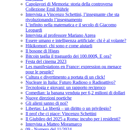
Capolavori di Memoria: storia della controversa
Collezione Emil Bührle
Intervista a Vincenzo Schettini, l’insegnante che sta
rivoluzionando l’insegnamento
L’infinito nella matematica e il secolo di Giacomo
Leopardi
Intervista al professore Mariano Aprea
Essere umano e intelligenza artificiale: chi è al volante?
Hikikomori, chi sono e come aiutarli
Il bosone di Higgs
Bitcoin taglia il traguardo dei 100.000$. E ora?
Festa del cinema 2023
Les manifestations en France: expression ou menace
pour le peuple?
Cultura e divertimento a portata di un click!
Nucleare in Italia: Futuro Radioso o Radioattivo?
Tecnologia e giovani: un rapporto reciproco
Comedian: la banana venduta per 6,2 milioni di dollari
Nuove direzioni poetiche
Gli alieni sanno di noi?
Libertas: La libertà – un diritto o un privilegio?
Il prof che ci piace: Vincenzo Schettini
Il Giubileo del 2025 a Roma: incubo per i residenti?
Intervista a Matteo Moramarco
09 - Numero del 11/2024