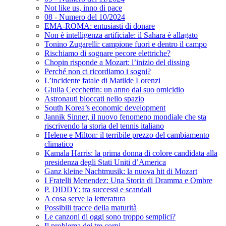
Not like us, inno di pace
08 - Numero del 10/2024
EMA-ROMA: entusiasti di donare
Non è intelligenza artificiale: il Sahara è allagato
Tonino Zugarelli: campione fuori e dentro il campo
Rischiamo di sognare pecore elettriche?
Chopin risponde a Mozart: l’inizio del dissing
Perché non ci ricordiamo i sogni?
L’incidente fatale di Matilde Lorenzi
Giulia Cecchettin: un anno dal suo omicidio
Astronauti bloccati nello spazio
South Korea’s economic development
Jannik Sinner, il nuovo fenomeno mondiale che sta
riscrivendo la storia del tennis italiano
Helene e Milton: il terribile prezzo del cambiamento
climatico
Kamala Harris: la prima donna di colore candidata alla
presidenza degli Stati Uniti d’America
Ganz kleine Nachtmusik: la nuova hit di Mozart
I Fratelli Menendez: Una Storia di Dramma e Ombre
P. DIDDY: tra successi e scandali
A cosa serve la letteratura
Possibili tracce della maturità
Le canzoni di oggi sono troppo semplici?
Il problema dei tre corpi