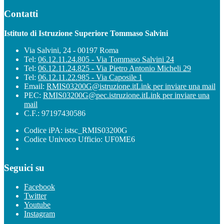
Contatti
Istituto di Istruzione Superiore Tommaso Salvini
Via Salvini, 24 - 00197 Roma
Tel:
06.12.11.24.805 - Via Tommaso Salvini 24
Tel:
06.12.11.24.825 - Via Pietro Antonio Micheli 29
Tel:
06.12.11.22.985 - Via Caposile 1
Email:
RMIS03200G@istruzione.it
Link per inviare una mail
PEC:
RMIS03200G@pec.istruzione.it
Link per inviare una
mail
C.F.: 97197430586
Codice iPA: istsc_RMIS03200G
Codice Univoco Ufficio: UF0ME6
Seguici su
Facebook
Twitter
Youtube
Instagram