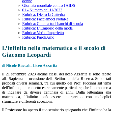
donne
Giornata mondiale contro l'AIDS
01 - Numero del 11/2023
Rubrica: Dietro la Cattedra
Rubrica: Facciamoci NotaRe
Rubrica: Cinema tra i banchi di scuola
Rubrica: L’Emporio della moda
Rubrica: Verbo Imperfetto
Rubrica: ParoliAmo
L’infinito nella matematica e il secolo di
Giacomo Leopardi
di
Nicole Raccah, Liceo Azzarita
Il 21 settembre 2023 alcune classi del liceo Azzarita si sono recate
alla Sapienza in occasione della Settimana della Ricerca. Sono stati
proposti diversi seminari, tra cui quello del Prof. Piccinni sul tema
dell’infinito, un concetto estremamente particolare, che l’uomo cerca
di indagare da diverse centinaia di anni. Dalla letteratura alla
matematica, l’infinito può essere interpretato con molteplici
sfumature e differenti accezioni.
Il Professore ha aperto il suo seminario spiegando che l’infinito ha la