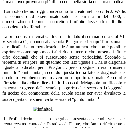
fama di aver provocato più di una crisi nella storia della matematica.
Il simbolo che noi oggi conosciamo fu creato nel 1655 da J. Wallis
ma cominciò ad essere usato solo nei primi anni del 1900, a
dimostrazione di come il concetto di infinito fosse prima di allora
considerato inafferrabile.
La prima crisi matematica di cui ha trattato il seminario risale al VI-
V secolo a.C., quando alla scuola Pitagorica si scoprì l’irrazionalità
di radical2
. Un numero irrazionale è un numero che non è possibile
esprimere come rapporto di altri due numeri e che presenta infinite
cifre decimali che si susseguono senza periodicità. Secondo il
teorema di Pitagora, un quadrato con lato uguale a 1 ha la diagonale
uguale a
radical
2; per i Pitagorici, però, i segmenti erano insiemi
finiti di “punti unità”, secondo questa teoria lato e diagonale del
quadrato avrebbero dovuto avere un rapporto razionale. A scoprire
l’irrazionalità della radice di 2
fu Ippaso di Metaponto, un filosofo e
matematico greco della scuola pitagorica che, secondo la leggenda,
fu ucciso dai componenti della scuola stessa per aver divulgato la
1
sua scoperta che smentiva la teoria del “punto unità”.
Il Prof. Piccinni ha in seguito presentato alcuni versi del
trentatreesimo canto del Paradiso di Dante, che fanno riferimento a