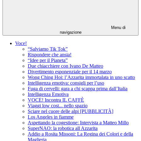
Menu di
navigazione
Voce!
“Salviamo Tik Tok”
Rispondere che ansia!
“Idee per il Pianeta”
Due chiacchiere con Ivano De Matteo
Divertimento esponenziale per il 14 marzo
Wong Ching Hoi: l’Azzarita immortalata in uno scatto
Intelligenza emotiva: consigli per l’uso
Fuga di cervelli: gara a chi scappa prima dall’Italia
Intelligenza Emotiva
VOCE! Incontra IL CAFFÈ
Viaggi low cost... nello spazio
Sciare nel cuore delle alpi [PUBBLICITÀ]
Los Angeles in fiamme
Aspettando la cogestione: Intervista a Matteo Millo
SuperNAO: la robotica all Azzarita
Addio a Rosita Missoni: La Regina dei Colori e della
Maglieria