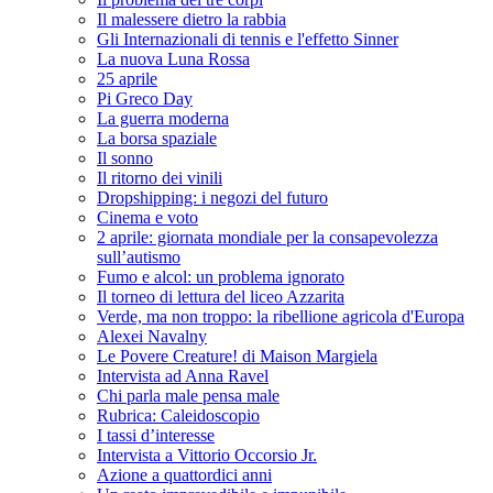
Il malessere dietro la rabbia
Gli Internazionali di tennis e l'effetto Sinner
La nuova Luna Rossa
25 aprile
Pi Greco Day
La guerra moderna
La borsa spaziale
Il sonno
Il ritorno dei vinili
Dropshipping: i negozi del futuro
Cinema e voto
2 aprile: giornata mondiale per la consapevolezza
sull’autismo
Fumo e alcol: un problema ignorato
Il torneo di lettura del liceo Azzarita
Verde, ma non troppo: la ribellione agricola d'Europa
Alexei Navalny
Le Povere Creature! di Maison Margiela
Intervista ad Anna Ravel
Chi parla male pensa male
Rubrica: Caleidoscopio
I tassi d’interesse
Intervista a Vittorio Occorsio Jr.
Azione a quattordici anni