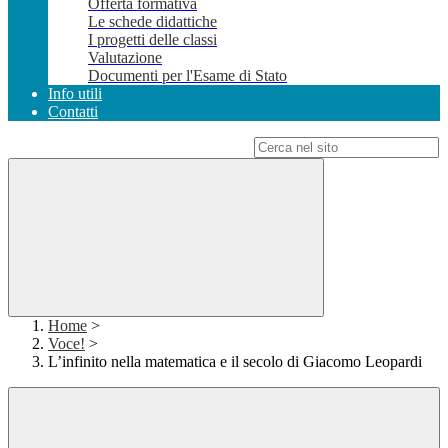
Offerta formativa
Le schede didattiche
I progetti delle classi
Valutazione
Documenti per l'Esame di Stato
Info utili
Contatti
Campo di ricerca per le pagine del sito
Home
>
Voce!
>
L’infinito nella matematica e il secolo di Giacomo Leopardi