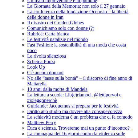
Un reato imprevedibile e impunibile
La Giornata della Memoria: non solo il 27 gennaio
La conferenza della fondazione Occorsio – la libertà
delle donne in Iran
Il disastro dei Golden Globes
Comunichiamo solo con donne (?)
Rubrica: Carta bianca
Le festività natalizie nel mondo
Fast Fashion: la sostenibilità di una moda che costa
poco
La rivolta silenziosa
Schema Ponzi
Look Up
C'è ancora domani
No alle “tasse sulla bontà” – il discorso di fine anno di
Mattarella
10 anni dalla morte di Mandela
La lettura a scuola: Lib(e)riamoci, @lettipervoi e
#ioleggoperchè
Guirlande: Jacquemus si prepara per le festività
Diritto allo studio ma dovere alla consapevolezza
La schiavitù moderna è un problema che ci fa comodo
Matthew Perry
Etica e scienza. Troveremo mai un punto d’incontro?
La campagna dei 16 giorni contro la violenza sulle