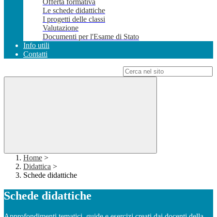
Offerta formativa
Le schede didattiche
I progetti delle classi
Valutazione
Documenti per l'Esame di Stato
Info utili
Contatti
Campo di ricerca per le pagine del sito
Home
>
Didattica
>
Schede didattiche
Schede didattiche
Approfondimenti tematici, guide e esercizi creati dai docenti della