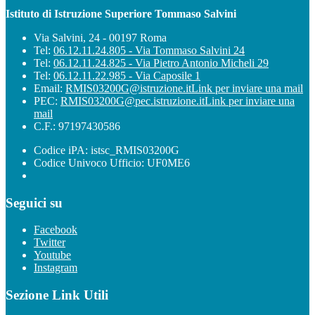
Istituto di Istruzione Superiore Tommaso Salvini
Via Salvini, 24 - 00197 Roma
Tel:
06.12.11.24.805 - Via Tommaso Salvini 24
Tel:
06.12.11.24.825 - Via Pietro Antonio Micheli 29
Tel:
06.12.11.22.985 - Via Caposile 1
Email:
RMIS03200G@istruzione.it
Link per inviare una mail
PEC:
RMIS03200G@pec.istruzione.it
Link per inviare una
mail
C.F.: 97197430586
Codice iPA: istsc_RMIS03200G
Codice Univoco Ufficio: UF0ME6
Seguici su
Facebook
Twitter
Youtube
Instagram
Sezione Link Utili