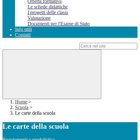
Offerta formativa
Le schede didattiche
I progetti delle classi
Valutazione
Documenti per l'Esame di Stato
Info utili
Contatti
Campo di ricerca per le pagine del sito
Home
>
Scuola
>
Le carte della scuola
Le carte della scuola
Regolamenti e modulistica