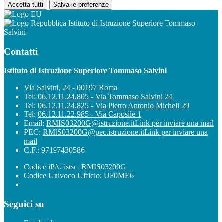
Accetta tutti
Salva le preferenze
Istituto di Istruzione Superiore Tommaso
Salvini
Contatti
Istituto di Istruzione Superiore Tommaso Salvini
Via Salvini, 24 - 00197 Roma
Tel:
06.12.11.24.805 - Via Tommaso Salvini 24
Tel:
06.12.11.24.825 - Via Pietro Antonio Micheli 29
Tel:
06.12.11.22.985 - Via Caposile 1
Email:
RMIS03200G@istruzione.it
Link per inviare una mail
PEC:
RMIS03200G@pec.istruzione.it
Link per inviare una
mail
C.F.: 97197430586
Codice iPA: istsc_RMIS03200G
Codice Univoco Ufficio: UF0ME6
Seguici su