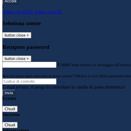
-
Entra con SPID
Entra con CIE
Seleziona utente
button close
×
Recupero password
button close
×
E-mail
Verrà inviato un messaggio all'indirizz
Non hai una e-mail associata al nome utente? Effettua il reset della password tram
E-mail inviata, si prega di controllare la casella di posta elettronica!
Errore
Chiudi
Successo
Chiudi
Informazione