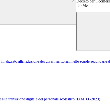
Decreto per il conferi
-20 Mentor
alizzato alla riduzione dei divari territoriali nelle scuole secondarie di
e alla transizione digitale del personale scolastico (D.M. 66/2023)