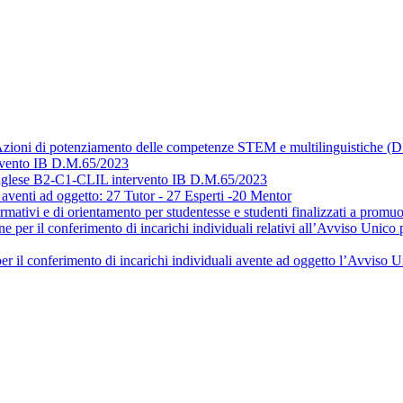
Azioni di potenziamento delle competenze STEM e multilinguistiche (
tervento IB D.M.65/2023
 inglese B2-C1-CLIL intervento IB D.M.65/2023
i aventi ad oggetto: 27 Tutor - 27 Esperti -20 Mentor
mativi e di orientamento per studentesse e studenti finalizzati a promuover
per il conferimento di incarichi individuali relativi all’Avviso Unico p
er il conferimento di incarichi individuali avente ad oggetto l’Avviso U