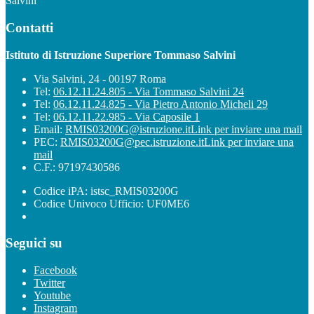
Salvini
Contatti
Istituto di Istruzione Superiore Tommaso Salvini
Via Salvini, 24 - 00197 Roma
Tel:
06.12.11.24.805 - Via Tommaso Salvini 24
Tel:
06.12.11.24.825 - Via Pietro Antonio Micheli 29
Tel:
06.12.11.22.985 - Via Caposile 1
Email:
RMIS03200G@istruzione.it
Link per inviare una mail
PEC:
RMIS03200G@pec.istruzione.it
Link per inviare una
mail
C.F.: 97197430586
Codice iPA: istsc_RMIS03200G
Codice Univoco Ufficio: UF0ME6
Seguici su
Facebook
Twitter
Youtube
Instagram