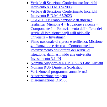
Verbale di Selezione Conferimento Incarichi
Intervento A D.M. 65/2003
Verbale di Selezione Conferimento Incarichi
Intervento B D.M. 65/2023
OGGETTO: Piano nazionale di ripresa e
resilienza, Missione 4 – Istruzione e ricerca –
Componente 1 – Potenziamento dell’offerta dei
servizi di istruzione: dagli asili nido alle
università – Investimen
Piano nazionale di ripresa e resilienza, Missione
4 – Istruzione e ricerca – Componente 1 –
Potenziamento dell’offerta dei servizi di
istruzione: dagli asili nido alle università –
Investimento 3.1 “N
Nomina Supporto al RUP_DSGA Gina Luciani
Nomina RUP Dirigente Scolastico
Variazione al programma annuale nr.1
Autorizzazione progetto
Disseminazione D.M.65