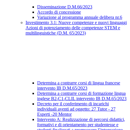
Disseminazione D.M.66/2023
Accordo di concessione
Variazione al programma annuale delibera nr.6
Investimento 3.1: Nuove competenze e nuovi linguaggi
Azioni di potenziamento delle competenze STEM e
multilinguistiche (D.M. 65/2023)
Determina a contrarre corsi di lingua francese
intervento IB D.M.65/2023
Determina a contrarre corsi di formazione lingua
inglese B2-C1-CLIL intervento IB D.M.65/2023
Decreto per il conferimento di incarichi
individuali aventi ad oggetto: 27 Tutor - 27
Esperti -20 Mentor
Intervento A: Realizzazione di percorsi didattici,
formativi e di orientamento per studentesse e
studenti finalizzati a promuovere l’integrazione,