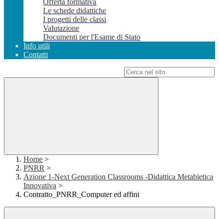
Offerta formativa
Le schede didattiche
I progetti delle classi
Valutazione
Documenti per l'Esame di Stato
Info utili
Contatti
Campo di ricerca per le pagine del sito
Home
>
PNRR
>
Azione 1-Next Generation Classrooms -Didattica Metabletica
Innovativa
>
Contratto_PNRR_Computer ed affini