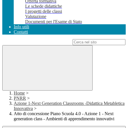
Offerta formativa
Le schede didattiche
I progetti delle classi
Valutazione
Documenti per l'Esame di Stato
Info utili
Contatti
Campo di ricerca per le pagine del sito
Home
>
PNRR
>
Azione 1-Next Generation Classrooms -Didattica Metabletica
Innovativa
>
Atto di concessione Piano Scuola 4.0 - Azione 1 - Next
generation class - Ambienti di apprendimento innovativi