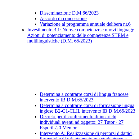
Disseminazione D.M.66/2023
Accordo di concessione
Variazione al programma annuale delibera nr.6
Investimento 3.1: Nuove competenze e nuovi linguaggi
Azioni di potenziamento delle competenze STEM e
multilinguistiche (D.M. 65/2023)
Determina a contrarre corsi di lingua francese
intervento IB D.M.65/2023
Determina a contrarre corsi di formazione lingua
inglese B2-C1-CLIL intervento IB D.M.65/2023
Decreto per il conferimento di incarichi
individuali aventi ad oggetto: 27 Tutor - 27
Esperti -20 Mentor
Intervento A: Realizzazione di percorsi didattici,
formativi e di orientamento per studentesse e