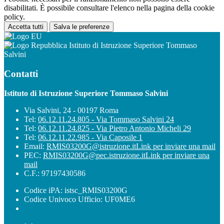
disabilitati. È possibile consultare l'elenco nella pagina della cookie
policy.
Accetta tutti
Salva le preferenze
Istituto di Istruzione Superiore Tommaso
Salvini
Contatti
Istituto di Istruzione Superiore Tommaso Salvini
Via Salvini, 24 - 00197 Roma
Tel:
06.12.11.24.805 - Via Tommaso Salvini 24
Tel:
06.12.11.24.825 - Via Pietro Antonio Micheli 29
Tel:
06.12.11.22.985 - Via Caposile 1
Email:
RMIS03200G@istruzione.it
Link per inviare una mail
PEC:
RMIS03200G@pec.istruzione.it
Link per inviare una
mail
C.F.: 97197430586
Codice iPA: istsc_RMIS03200G
Codice Univoco Ufficio: UF0ME6