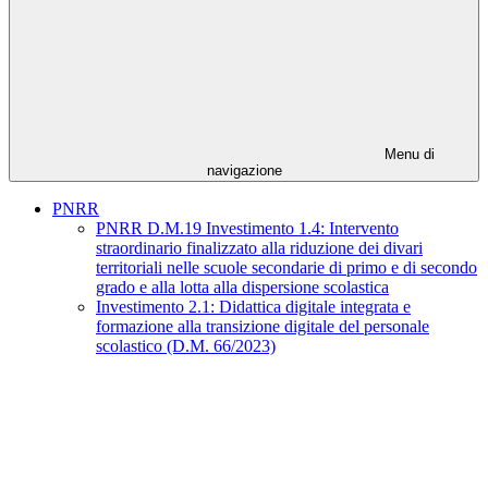
Menu di
navigazione
PNRR
PNRR D.M.19 Investimento 1.4: Intervento
straordinario finalizzato alla riduzione dei divari
territoriali nelle scuole secondarie di primo e di secondo
grado e alla lotta alla dispersione scolastica
Investimento 2.1: Didattica digitale integrata e
formazione alla transizione digitale del personale
scolastico (D.M. 66/2023)