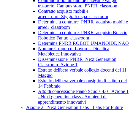
Contratto robot umanoide nao+due valigie
trasporto_Campus store_PNRR_classroom
Contratto acquisto mobili e
arredi_pnrr_Stylgrafix spa_classroom
Determina a contrarre_PNRR_acquisto mobili e
arredi_classroom
Determina a contrarre_PNRR_acquisto Braccio
Robotico Fanuc_classroom
Determina PNRR ROBOT UMANOIDE NAO
Nomine Gruppo di Lavoro - Didattica
Metabletica Innovativa
Disseminazione_PNRR_Next Generation
Classroom_Azione 1
Estratto delibera verbale collegio docenti del 11
Maggio
Estratto delibera verbale consiglio di Istituto del
14 Febbraio
Atto di concessione Piano Scuola 4.0 - Azione 1
- Next generation class - Ambienti di
apprendimento innovativi
Azione 2 - Next Generation Labs - Labs For Future