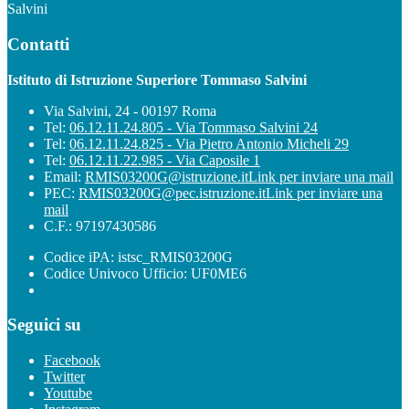
Salvini
Contatti
Istituto di Istruzione Superiore Tommaso Salvini
Via Salvini, 24 - 00197 Roma
Tel:
06.12.11.24.805 - Via Tommaso Salvini 24
Tel:
06.12.11.24.825 - Via Pietro Antonio Micheli 29
Tel:
06.12.11.22.985 - Via Caposile 1
Email:
RMIS03200G@istruzione.it
Link per inviare una mail
PEC:
RMIS03200G@pec.istruzione.it
Link per inviare una
mail
C.F.: 97197430586
Codice iPA: istsc_RMIS03200G
Codice Univoco Ufficio: UF0ME6
Seguici su
Facebook
Twitter
Youtube