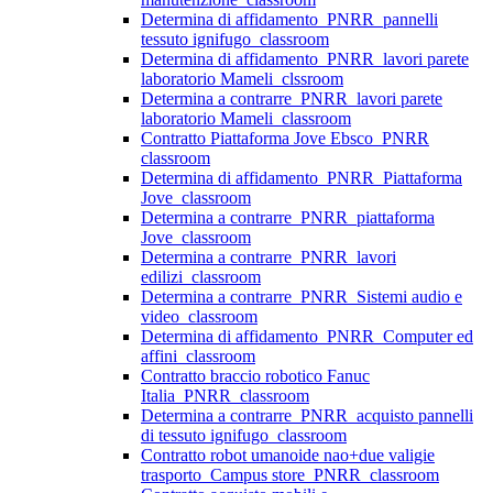
Determina di affidamento_PNRR_pannelli
tessuto ignifugo_classroom
Determina di affidamento_PNRR_lavori parete
laboratorio Mameli_clssroom
Determina a contrarre_PNRR_lavori parete
laboratorio Mameli_classroom
Contratto Piattaforma Jove Ebsco_PNRR
classroom
Determina di affidamento_PNRR_Piattaforma
Jove_classroom
Determina a contrarre_PNRR_piattaforma
Jove_classroom
Determina a contrarre_PNRR_lavori
edilizi_classroom
Determina a contrarre_PNRR_Sistemi audio e
video_classroom
Determina di affidamento_PNRR_Computer ed
affini_classroom
Contratto braccio robotico Fanuc
Italia_PNRR_classroom
Determina a contrarre_PNRR_acquisto pannelli
di tessuto ignifugo_classroom
Contratto robot umanoide nao+due valigie
trasporto_Campus store_PNRR_classroom