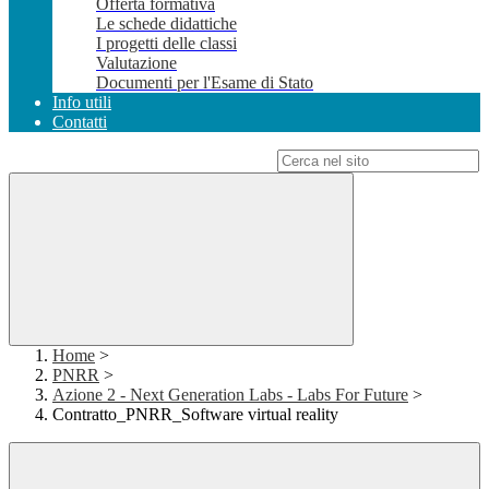
Offerta formativa
Le schede didattiche
I progetti delle classi
Valutazione
Documenti per l'Esame di Stato
Info utili
Contatti
Campo di ricerca per le pagine del sito
Home
>
PNRR
>
Azione 2 - Next Generation Labs - Labs For Future
>
Contratto_PNRR_Software virtual reality