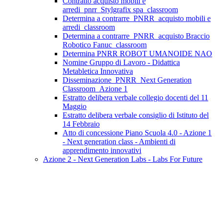
Contratto acquisto mobili e
arredi_pnrr_Stylgrafix spa_classroom
Determina a contrarre_PNRR_acquisto mobili e
arredi_classroom
Determina a contrarre_PNRR_acquisto Braccio
Robotico Fanuc_classroom
Determina PNRR ROBOT UMANOIDE NAO
Nomine Gruppo di Lavoro - Didattica
Metabletica Innovativa
Disseminazione_PNRR_Next Generation
Classroom_Azione 1
Estratto delibera verbale collegio docenti del 11
Maggio
Estratto delibera verbale consiglio di Istituto del
14 Febbraio
Atto di concessione Piano Scuola 4.0 - Azione 1
- Next generation class - Ambienti di
apprendimento innovativi
Azione 2 - Next Generation Labs - Labs For Future