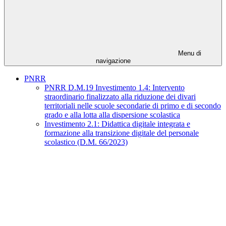
Menu di
navigazione
PNRR
PNRR D.M.19 Investimento 1.4: Intervento
straordinario finalizzato alla riduzione dei divari
territoriali nelle scuole secondarie di primo e di secondo
grado e alla lotta alla dispersione scolastica
Investimento 2.1: Didattica digitale integrata e
formazione alla transizione digitale del personale
scolastico (D.M. 66/2023)