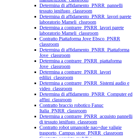
Determina di affidamento_PNRR_pannelli
tessuto ignifugo_classroom
Determina di affidamento_PNRR_lavori parete
laboratorio Mameli_clssroom
Determina a contrarre_PNRR_lavori parete
laboratorio Mameli_classroom
Contratto Piattaforma Jove Ebsco_PNRR
classroom
Determina di affidamento_PNRR_Piattaforma
Jove_classroom
Determina a contrarre_PNRR_piattaforma
Jove_classroom
Determina a contrarre_PNRR_lavori
edilizi_classroom
Determina a contrarre_PNRR_Sistemi audio e
video_classroom
Determina di affidamento_PNRR_Computer ed
affini_classroom
Contratto braccio robotico Fanuc
Italia_PNRR_classroom
Determina a contrarre_PNRR_acquisto pannelli
di tessuto ignifugo_classroom
Contratto robot umanoide nao+due valigie
trasporto_Campus store_PNRR_classroom