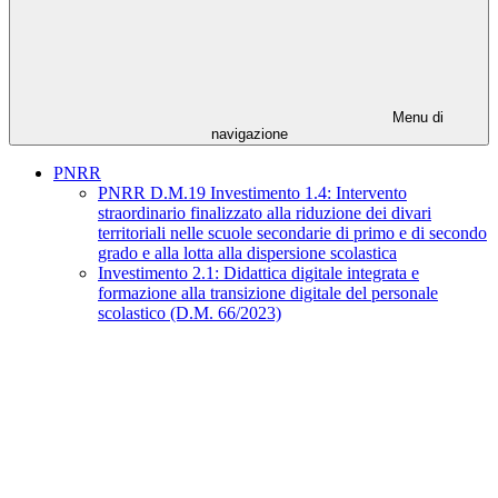
Menu di
navigazione
PNRR
PNRR D.M.19 Investimento 1.4: Intervento
straordinario finalizzato alla riduzione dei divari
territoriali nelle scuole secondarie di primo e di secondo
grado e alla lotta alla dispersione scolastica
Investimento 2.1: Didattica digitale integrata e
formazione alla transizione digitale del personale
scolastico (D.M. 66/2023)