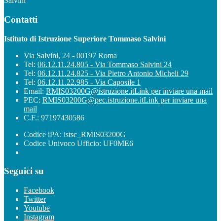
Salvini
Contatti
Istituto di Istruzione Superiore Tommaso Salvini
Via Salvini, 24 - 00197 Roma
Tel:
06.12.11.24.805 - Via Tommaso Salvini 24
Tel:
06.12.11.24.825 - Via Pietro Antonio Micheli 29
Tel:
06.12.11.22.985 - Via Caposile 1
Email:
RMIS03200G@istruzione.it
Link per inviare una mail
PEC:
RMIS03200G@pec.istruzione.it
Link per inviare una
mail
C.F.: 97197430586
Codice iPA: istsc_RMIS03200G
Codice Univoco Ufficio: UF0ME6
Seguici su
Facebook
Twitter
Youtube
Instagram