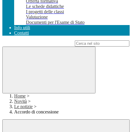
Offerta formativa
Le schede didattiche
I progetti delle classi
Valutazione
Documenti per l'Esame di Stato
Info utili
Contatti
Campo di ricerca per le pagine del sito
Home
>
Novità
>
Le notizie
>
Accordo di concessione