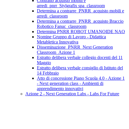
Contratto acquisto mobili e
arredi_pnrr_Stylgrafix spa_classroom
Determina a contrarre_PNRR_acquisto mobili e
arredi_classroom
Determina a contrarre_PNRR_acquisto Braccio
Robotico Fanuc_classroom
Determina PNRR ROBOT UMANOIDE NAO
Nomine Gruppo di Lavoro - Didattica
Metabletica Innovativa
Disseminazione_PNRR_Next Generation
Classroom_Azione 1
Estratto delibera verbale collegio docenti del 11
Maggio
Estratto delibera verbale consiglio di Istituto del
14 Febbraio
Atto di concessione Piano Scuola 4.0 - Azione 1
- Next generation class - Ambienti di
apprendimento innovativi
Azione 2 - Next Generation Labs - Labs For Future