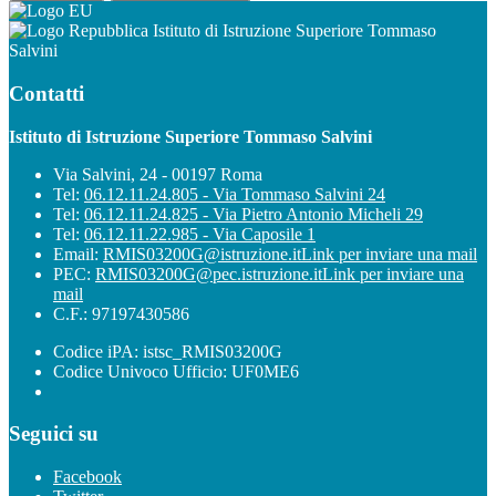
Istituto di Istruzione Superiore Tommaso
Salvini
Contatti
Istituto di Istruzione Superiore Tommaso Salvini
Via Salvini, 24 - 00197 Roma
Tel:
06.12.11.24.805 - Via Tommaso Salvini 24
Tel:
06.12.11.24.825 - Via Pietro Antonio Micheli 29
Tel:
06.12.11.22.985 - Via Caposile 1
Email:
RMIS03200G@istruzione.it
Link per inviare una mail
PEC:
RMIS03200G@pec.istruzione.it
Link per inviare una
mail
C.F.: 97197430586
Codice iPA: istsc_RMIS03200G
Codice Univoco Ufficio: UF0ME6
Seguici su
Facebook