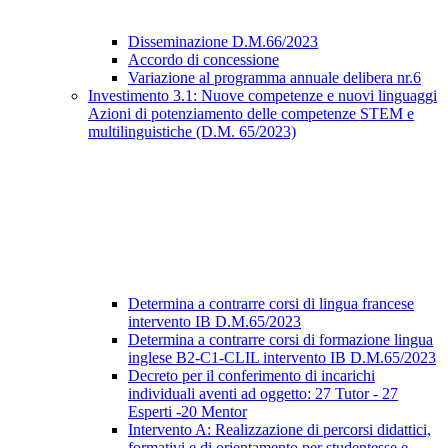
Disseminazione D.M.66/2023
Accordo di concessione
Variazione al programma annuale delibera nr.6
Investimento 3.1: Nuove competenze e nuovi linguaggi
Azioni di potenziamento delle competenze STEM e
multilinguistiche (D.M. 65/2023)
Determina a contrarre corsi di lingua francese
intervento IB D.M.65/2023
Determina a contrarre corsi di formazione lingua
inglese B2-C1-CLIL intervento IB D.M.65/2023
Decreto per il conferimento di incarichi
individuali aventi ad oggetto: 27 Tutor - 27
Esperti -20 Mentor
Intervento A: Realizzazione di percorsi didattici,
formativi e di orientamento per studentesse e