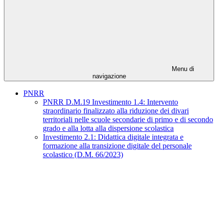
Menu di
navigazione
PNRR
PNRR D.M.19 Investimento 1.4: Intervento
straordinario finalizzato alla riduzione dei divari
territoriali nelle scuole secondarie di primo e di secondo
grado e alla lotta alla dispersione scolastica
Investimento 2.1: Didattica digitale integrata e
formazione alla transizione digitale del personale
scolastico (D.M. 66/2023)