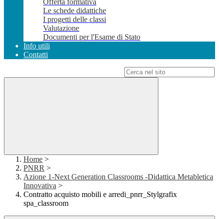
Offerta formativa
Le schede didattiche
I progetti delle classi
Valutazione
Documenti per l'Esame di Stato
Info utili
Contatti
Campo di ricerca per le pagine del sito
Home
>
PNRR
>
Azione 1-Next Generation Classrooms -Didattica Metabletica
Innovativa
>
Contratto acquisto mobili e arredi_pnrr_Stylgrafix
spa_classroom