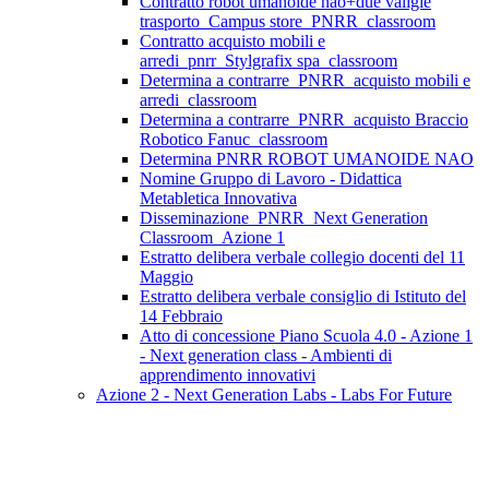
Contratto robot umanoide nao+due valigie
trasporto_Campus store_PNRR_classroom
Contratto acquisto mobili e
arredi_pnrr_Stylgrafix spa_classroom
Determina a contrarre_PNRR_acquisto mobili e
arredi_classroom
Determina a contrarre_PNRR_acquisto Braccio
Robotico Fanuc_classroom
Determina PNRR ROBOT UMANOIDE NAO
Nomine Gruppo di Lavoro - Didattica
Metabletica Innovativa
Disseminazione_PNRR_Next Generation
Classroom_Azione 1
Estratto delibera verbale collegio docenti del 11
Maggio
Estratto delibera verbale consiglio di Istituto del
14 Febbraio
Atto di concessione Piano Scuola 4.0 - Azione 1
- Next generation class - Ambienti di
apprendimento innovativi
Azione 2 - Next Generation Labs - Labs For Future