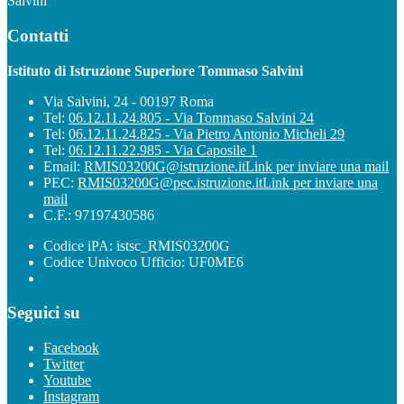
Salvini
Contatti
Istituto di Istruzione Superiore Tommaso Salvini
Via Salvini, 24 - 00197 Roma
Tel:
06.12.11.24.805 - Via Tommaso Salvini 24
Tel:
06.12.11.24.825 - Via Pietro Antonio Micheli 29
Tel:
06.12.11.22.985 - Via Caposile 1
Email:
RMIS03200G@istruzione.it
Link per inviare una mail
PEC:
RMIS03200G@pec.istruzione.it
Link per inviare una
mail
C.F.: 97197430586
Codice iPA: istsc_RMIS03200G
Codice Univoco Ufficio: UF0ME6
Seguici su
Facebook
Twitter
Youtube
Instagram