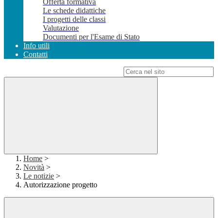
Offerta formativa
Le schede didattiche
I progetti delle classi
Valutazione
Documenti per l'Esame di Stato
Info utili
Contatti
Campo di ricerca per le pagine del sito
Home
>
Novità
>
Le notizie
>
Autorizzazione progetto