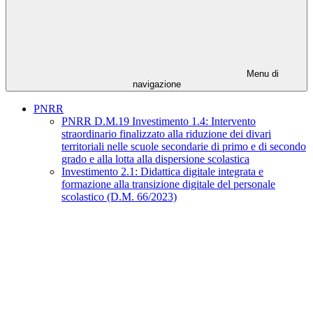
Menu di
navigazione
PNRR
PNRR D.M.19 Investimento 1.4: Intervento
straordinario finalizzato alla riduzione dei divari
territoriali nelle scuole secondarie di primo e di secondo
grado e alla lotta alla dispersione scolastica
Investimento 2.1: Didattica digitale integrata e
formazione alla transizione digitale del personale
scolastico (D.M. 66/2023)