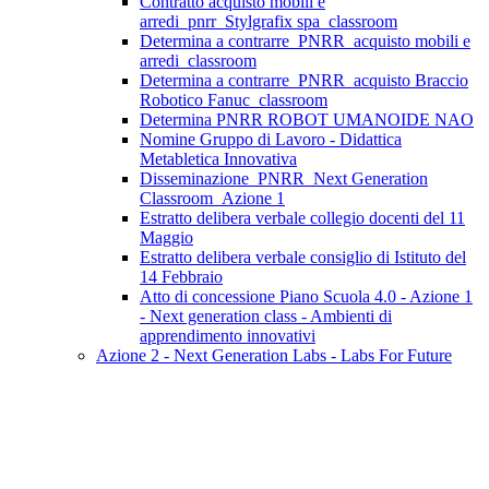
Contratto acquisto mobili e
arredi_pnrr_Stylgrafix spa_classroom
Determina a contrarre_PNRR_acquisto mobili e
arredi_classroom
Determina a contrarre_PNRR_acquisto Braccio
Robotico Fanuc_classroom
Determina PNRR ROBOT UMANOIDE NAO
Nomine Gruppo di Lavoro - Didattica
Metabletica Innovativa
Disseminazione_PNRR_Next Generation
Classroom_Azione 1
Estratto delibera verbale collegio docenti del 11
Maggio
Estratto delibera verbale consiglio di Istituto del
14 Febbraio
Atto di concessione Piano Scuola 4.0 - Azione 1
- Next generation class - Ambienti di
apprendimento innovativi
Azione 2 - Next Generation Labs - Labs For Future