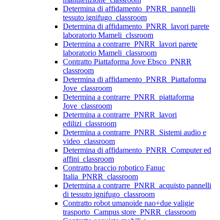
Determina di affidamento_PNRR_pannelli
tessuto ignifugo_classroom
Determina di affidamento_PNRR_lavori parete
laboratorio Mameli_clssroom
Determina a contrarre_PNRR_lavori parete
laboratorio Mameli_classroom
Contratto Piattaforma Jove Ebsco_PNRR
classroom
Determina di affidamento_PNRR_Piattaforma
Jove_classroom
Determina a contrarre_PNRR_piattaforma
Jove_classroom
Determina a contrarre_PNRR_lavori
edilizi_classroom
Determina a contrarre_PNRR_Sistemi audio e
video_classroom
Determina di affidamento_PNRR_Computer ed
affini_classroom
Contratto braccio robotico Fanuc
Italia_PNRR_classroom
Determina a contrarre_PNRR_acquisto pannelli
di tessuto ignifugo_classroom
Contratto robot umanoide nao+due valigie
trasporto_Campus store_PNRR_classroom