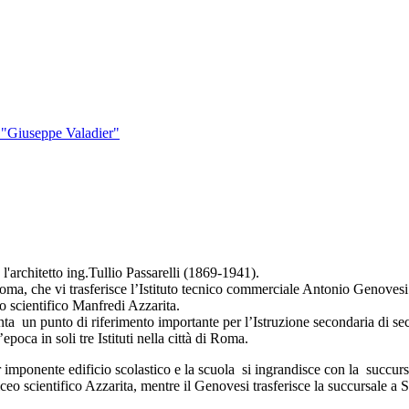
o "Giuseppe Valadier"
 l'architetto ing.Tullio Passarelli (1869-1941).
Roma, che vi trasferisce l’Istituto tecnico commerciale Antonio Genovesi 
 scientifico Manfredi Azzarita.
ta un punto di riferimento importante per l’Istruzione secondaria di se
epoca in soli tre Istituti nella città di Roma.
r imponente edificio scolastico e la scuola si ingrandisce con la succ
Liceo scientifico Azzarita, mentre il Genovesi trasferisce la succursale a