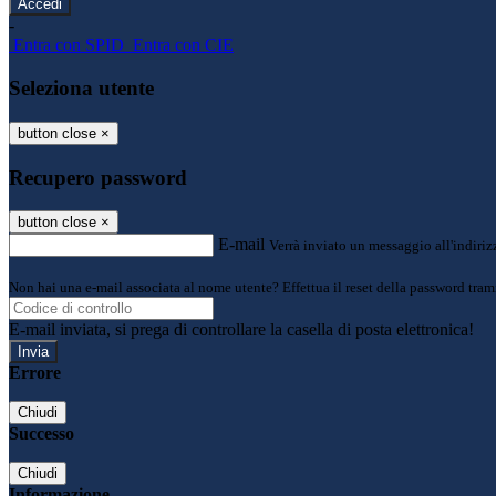
-
Entra con SPID
Entra con CIE
Seleziona utente
button close
×
Recupero password
button close
×
E-mail
Verrà inviato un messaggio all'indirizz
Non hai una e-mail associata al nome utente? Effettua il reset della password tram
E-mail inviata, si prega di controllare la casella di posta elettronica!
Errore
Chiudi
Successo
Chiudi
Informazione