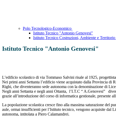
Polo Tecnologico-Economico
Istituto Tecnico "Antonio Genovesi"
Istituto Tecnico Costruzioni, Ambiente e Territori
Istituto Tecnico "Antonio Genovesi"
L’edificio scolastico di via Tommaso Salvini risale al 1925, progettista
Nei primi anni Settanta l’edificio viene acquistato dalla Provincia di 
Righi, che diventeranno sede autonoma con la denominazione di Liceo
Negli anni Settanta e negli anni Ottanta, l’I.T.C “ A.Genovesi” diven
grazie all’introduzione del corso di informatica gestionale, presente all’
La popolazione scolastica cresce fino alla massima saturazione del pu
aule, ormai insufficienti per l’Istituto tecnico, vengono acquisite dal 
autonoma, intitolata a Piero Calamandrei.