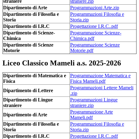
straniere
straniere.zip
Dipartimento di Arte
Programmazioni Arte.zip
Dipartimento di Filosofia e
Programmazioni Filosofia e
Storia
Storia.zip
Dipartimento di I.R.C
Progettazione I.R.C..pdf
Dipartimento di Scienze-
Programmazione Scienze-
Chimica
Chimica.pdf
Dipartimento di Scienze
Programmazione Scienze
Motorie
Motorie.pdf
Liceo Classico Mameli a.s. 2025-2026
Dipartimento di Matematica e
Programmazione Matematica e
Fisica
Fisica Mameli.pdf
Programmazioni Lettere Mameli
Dipartimento di Lettere
.zip
Dipartimento di Lingue
Programmazioni Lingue
straniere
straniere.zip
Programmazione Arte
Dipartimento di Arte
Mameli.pdf
Dipartimento di Filosofia e
Programmazioni Filosofia e
Storia
Storia.zip
Dipartimento di I.R.C
Progettazione I.R.C..pdf