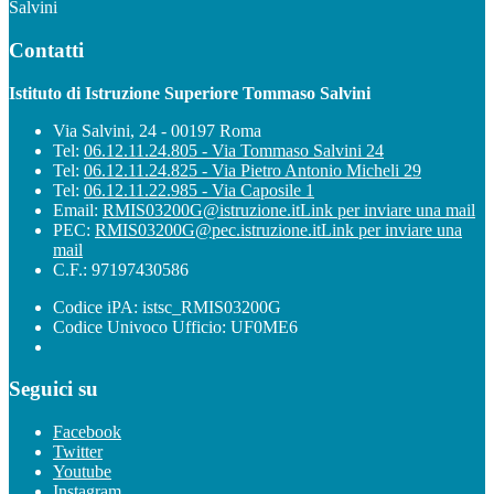
Salvini
Contatti
Istituto di Istruzione Superiore Tommaso Salvini
Via Salvini, 24 - 00197 Roma
Tel:
06.12.11.24.805 - Via Tommaso Salvini 24
Tel:
06.12.11.24.825 - Via Pietro Antonio Micheli 29
Tel:
06.12.11.22.985 - Via Caposile 1
Email:
RMIS03200G@istruzione.it
Link per inviare una mail
PEC:
RMIS03200G@pec.istruzione.it
Link per inviare una
mail
C.F.: 97197430586
Codice iPA: istsc_RMIS03200G
Codice Univoco Ufficio: UF0ME6
Seguici su
Facebook
Twitter
Youtube
Instagram