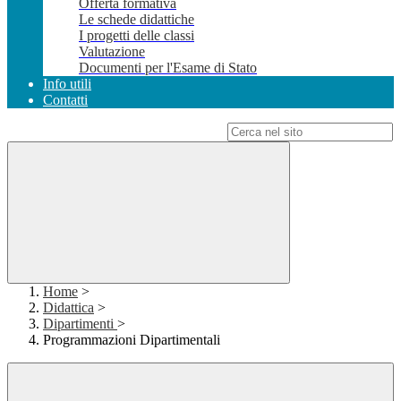
Offerta formativa
Le schede didattiche
I progetti delle classi
Valutazione
Documenti per l'Esame di Stato
Info utili
Contatti
Campo di ricerca per le pagine del sito
Home
>
Didattica
>
Dipartimenti
>
Programmazioni Dipartimentali