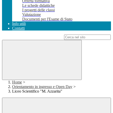
Offerta formativa
Le schede didattiche
I progetti delle classi
Valutazione
Documenti per l'Esame di Stato
Info utili
Contatti
Campo di ricerca per le pagine del sito
Home
>
Orientamento in ingresso e Open Day
>
Liceo Scientifico "M. Azzarita"