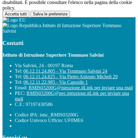
disabilitati. È possibile consultare l'elenco nella pagina della cookie
policy.
Accetta tutti
Salva le preferenze
Istituto di Istruzione Superiore Tommaso
Salvini
Contatti
Istituto di Istruzione Superiore Tommaso Salvini
Via Salvini, 24 - 00197 Roma
Tel:
06.12.11.24.805 - Via Tommaso Salvini 24
Tel:
06.12.11.24.825 - Via Pietro Antonio Micheli 29
Tel:
06.12.11.22.985 - Via Caposile 1
Email:
RMIS03200G@istruzione.it
Link per inviare una mail
PEC:
RMIS03200G@pec.istruzione.it
Link per inviare una
mail
C.F.: 97197430586
Codice iPA: istsc_RMIS03200G
Codice Univoco Ufficio: UF0ME6
Seguici su