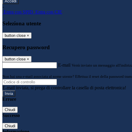
-
Entra con SPID
Entra con CIE
Seleziona utente
button close
×
Recupero password
button close
×
E-mail
Verrà inviato un messaggio all'indirizz
Non hai una e-mail associata al nome utente? Effettua il reset della password tram
E-mail inviata, si prega di controllare la casella di posta elettronica!
Errore
Chiudi
Successo
Chiudi
Informazione