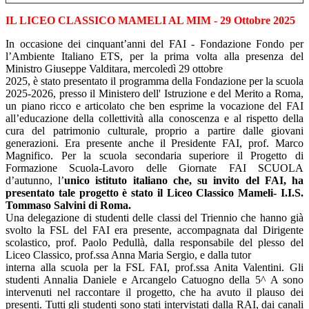
IL LICEO CLASSICO MAMELI AL MIM - 2
9 Ottobre 2025
In occasione dei cinquant’anni del FAI - Fondazione Fondo per
l’Ambiente Italiano ETS, per la prima volta alla presenza del
Ministro Giuseppe Valditara, mercoledì 29 ottobre
2025, è stato presentato il programma della Fondazione per la scuola
2025-2026, presso il Ministero dell' Istruzione e del Merito a Roma,
un piano ricco e articolato che ben esprime la vocazione del FAI
all’educazione della collettività alla conoscenza e al rispetto della
cura del patrimonio culturale, proprio a partire dalle giovani
generazioni. Era presente anche il Presidente FAI, prof. Marco
Magnifico. Per la scuola secondaria superiore il Progetto di
Formazione Scuola-Lavoro delle Giornate FAI SCUOLA
d’autunno, l’
unico istituto italiano che, su invito del FAI, ha
presentato
tale progetto è stato il Liceo Classico Mameli- I.I.S.
Tommaso Salvini di Roma.
Una delegazione di studenti delle classi del Triennio che hanno già
svolto la FSL del FAI era presente, accompagnata dal Dirigente
scolastico, prof. Paolo Pedullà, dalla responsabile del plesso del
Liceo Classico, prof.ssa Anna Maria Sergio, e dalla tutor
interna alla scuola per la FSL FAI, prof.ssa Anita Valentini. Gli
studenti Annalia Daniele e Arcangelo Catuogno della 5^ A sono
intervenuti nel raccontare il progetto, che ha avuto il plauso dei
presenti. Tutti gli studenti sono stati intervistati dalla RAI, dai canali