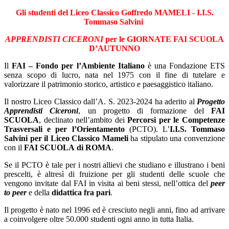
Gli studenti del Liceo Classico Goffredo MAMELI - I.I.S.
Tommaso Salvini
APPR
ENDISTI CICERO
NI
per le GIORNATE FAI SCUOLA
D’AUTUNNO
Il
FAI – Fondo per l’Ambiente Italiano
è una Fondazione ETS
senza scopo di lucro, nata nel 1975 con il fine di tutelare e
valorizzare il patrimonio storico, artistico e paesaggistico italiano.
Il nostro Liceo Classico dall’A. S. 2023-2024 ha aderito al
Progetto
Apprendisti Ciceroni
, un progetto di formazione del
FAI
SCUOLA
, declinato nell’ambito dei
Percorsi per le Competenze
Trasversali e per l’Orientamento
(PCTO). L’
I.I.S. Tommaso
Salvini per il Liceo Classico Mameli
ha stipulato una convenzione
con il
FAI SCUOLA
di ROMA
.
Se il PCTO è tale per i nostri allievi che studiano e illustrano i beni
prescelti, è altresì di fruizione per gli studenti delle scuole che
vengono invitate dal FAI in visita ai beni stessi, nell’ottica del
peer
to peer
e della
didattica fra pari
.
Il progetto è nato nel 1996 ed è cresciuto negli anni, fino ad arrivare
a coinvolgere oltre 50.000 studenti ogni anno in tutta Italia.