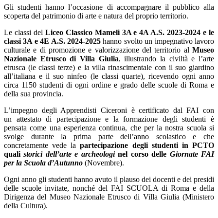
Gli studenti hanno l’occasione di accompagnare il pubblico alla
scoperta del patrimonio di arte e natura del proprio territorio.
Le classi del
Liceo Classico Mameli 3A e 4A A.S. 2023-2024 e le
classi 3A e 4E A.S. 2024-2025
hanno svolto un impegnativo lavoro
culturale e di promozione e valorizzazione del territorio al
Museo
Nazionale Etrusco di Villa Giulia
, illustrando la civiltà e l’arte
etrusca (le classi terze) e la villa rinascimentale con il suo giardino
all’italiana e il suo ninfeo (le classi quarte), ricevendo ogni anno
circa 1150 studenti di ogni ordine e grado delle scuole di Roma e
della sua provincia.
L’impegno degli Apprendisti Ciceroni è certificato dal FAI con
un attestato di partecipazione e la formazione degli studenti è
pensata come una esperienza continua, che per la nostra scuola si
svolge durante la prima parte dell’anno scolastico e che
concretamente vede la
partecipazione degli studenti in PCTO
quali
storici dell’arte e archeologi
nel corso delle
Giornate FAI
per la Scuola d’Autunno
(Novembre).
Ogni anno gli studenti hanno avuto il plauso dei docenti e dei presidi
delle scuole invitate, nonché del FAI SCUOLA di Roma e della
Dirigenza del Museo Nazionale Etrusco di Villa Giulia (Ministero
della Cultura).