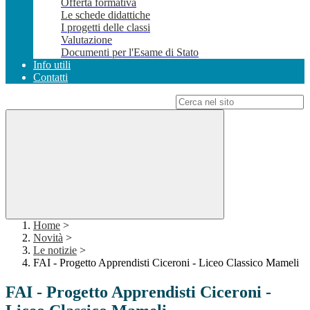
Offerta formativa
Le schede didattiche
I progetti delle classi
Valutazione
Documenti per l'Esame di Stato
Info utili
Contatti
Campo di ricerca per le pagine del sito
Home
>
Novità
>
Le notizie
>
FAI - Progetto Apprendisti Ciceroni - Liceo Classico Mameli
FAI - Progetto Apprendisti Ciceroni -