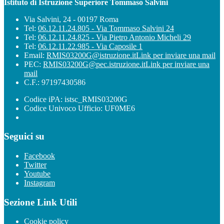
Istituto di Istruzione Superiore Tommaso Salvini
Via Salvini, 24 - 00197 Roma
Tel:
06.12.11.24.805 - Via Tommaso Salvini 24
Tel:
06.12.11.24.825 - Via Pietro Antonio Micheli 29
Tel:
06.12.11.22.985 - Via Caposile 1
Email:
RMIS03200G@istruzione.it
Link per inviare una mail
PEC:
RMIS03200G@pec.istruzione.it
Link per inviare una
mail
C.F.: 97197430586
Codice iPA: istsc_RMIS03200G
Codice Univoco Ufficio: UF0ME6
Seguici su
Facebook
Twitter
Youtube
Instagram
Sezione Link Utili
Cookie policy