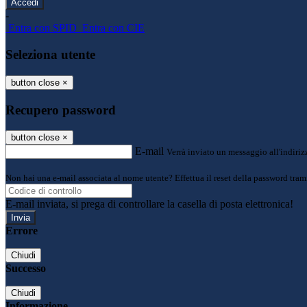
-
Entra con SPID
Entra con CIE
Seleziona utente
button close
×
Recupero password
button close
×
E-mail
Verrà inviato un messaggio all'indirizz
Non hai una e-mail associata al nome utente? Effettua il reset della password tram
E-mail inviata, si prega di controllare la casella di posta elettronica!
Errore
Chiudi
Successo
Chiudi
Informazione