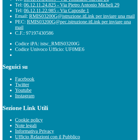
Tel:
06.12.11.24.825 - Via Pietro Antonio Micheli 29
Tel:
06.12.11.22.985 - Via Caposile 1
Email:
RMIS03200G@istruzione.it
Link per inviare una mail
PEC:
RMIS03200G@pec.istruzione.it
Link per inviare una
mail
C.F.: 97197430586
Codice iPA: istsc_RMIS03200G
Codice Univoco Ufficio: UF0ME6
Seguici su
Facebook
Twitter
Youtube
Instagram
Sezione Link Utili
Cookie policy
Note legali
Informativa Privacy
Ufficio Relazioni con il Pubblico