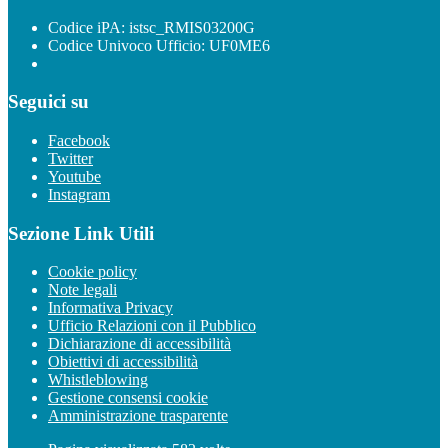
Codice iPA: istsc_RMIS03200G
Codice Univoco Ufficio: UF0ME6
Seguici su
Facebook
Twitter
Youtube
Instagram
Sezione Link Utili
Cookie policy
Note legali
Informativa Privacy
Ufficio Relazioni con il Pubblico
Dichiarazione di accessibilità
Obiettivi di accessibilità
Whistleblowing
Gestione consensi cookie
Amministrazione trasparente