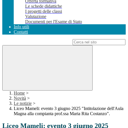
Offerta formativa
Le schede didattiche
I progetti delle classi
Valutazione
Documenti per l'Esame di Stato
Info utili
Contatti
Campo di ricerca per le pagine del sito
Home
>
Novità
>
Le notizie
>
Liceo Mameli: evento 3 giugno 2025 "Intitolazione dell'Aula
Magna alla compianta prof.ssa Maria Rita Costanzo".
Liceo Mameli: evento 3 giugno 2025