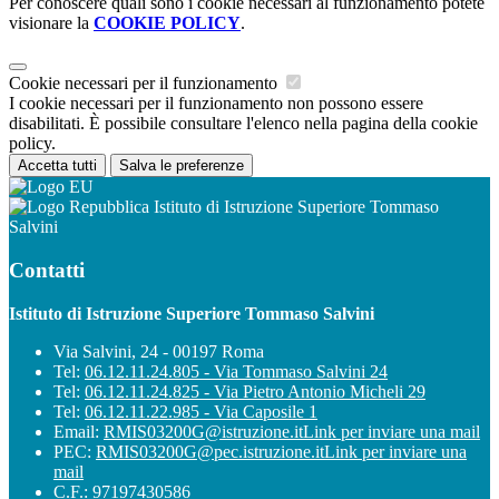
Per conoscere quali sono i cookie necessari al funzionamento potete
visionare la
COOKIE POLICY
.
Cookie necessari per il funzionamento
I cookie necessari per il funzionamento non possono essere
disabilitati. È possibile consultare l'elenco nella pagina della cookie
policy.
Accetta tutti
Salva le preferenze
Istituto di Istruzione Superiore Tommaso
Salvini
Contatti
Istituto di Istruzione Superiore Tommaso Salvini
Via Salvini, 24 - 00197 Roma
Tel:
06.12.11.24.805 - Via Tommaso Salvini 24
Tel:
06.12.11.24.825 - Via Pietro Antonio Micheli 29
Tel:
06.12.11.22.985 - Via Caposile 1
Email:
RMIS03200G@istruzione.it
Link per inviare una mail
PEC:
RMIS03200G@pec.istruzione.it
Link per inviare una
mail
C.F.: 97197430586