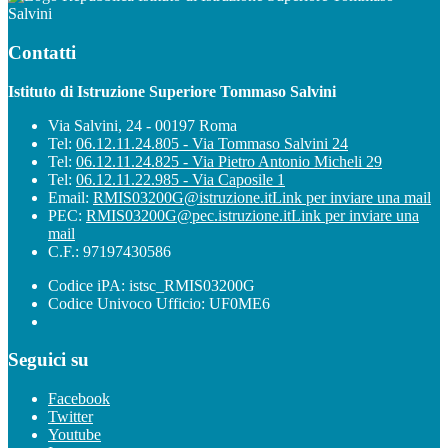
Salvini
Contatti
Istituto di Istruzione Superiore Tommaso Salvini
Via Salvini, 24 - 00197 Roma
Tel:
06.12.11.24.805 - Via Tommaso Salvini 24
Tel:
06.12.11.24.825 - Via Pietro Antonio Micheli 29
Tel:
06.12.11.22.985 - Via Caposile 1
Email:
RMIS03200G@istruzione.it
Link per inviare una mail
PEC:
RMIS03200G@pec.istruzione.it
Link per inviare una
mail
C.F.: 97197430586
Codice iPA: istsc_RMIS03200G
Codice Univoco Ufficio: UF0ME6
Seguici su
Facebook
Twitter
Youtube