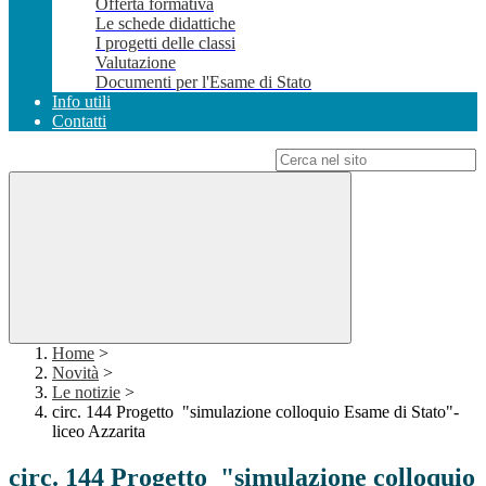
Offerta formativa
Le schede didattiche
I progetti delle classi
Valutazione
Documenti per l'Esame di Stato
Info utili
Contatti
Campo di ricerca per le pagine del sito
Home
>
Novità
>
Le notizie
>
circ. 144 Progetto "simulazione colloquio Esame di Stato"-
liceo Azzarita
circ. 144 Progetto "simulazione colloquio