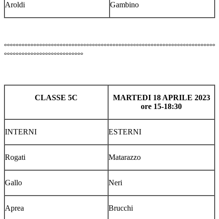
Aroldi
Gambino
°°°°°°°°°°°°°°°°°°°°°°°°°°°°°°°°°°°°°°°°°°°°°°°°°°°°°°°°°°°°°°°°°°°°°°°°
°°°°°°°°°°°°°°°°°°°°°°°°°°°
CLASSE 5C
MARTEDI 18 APRILE 2023
ore 15-18:30
INTERNI
ESTERNI
Rogati
Matarazzo
Gallo
Neri
Aprea
Brucchi