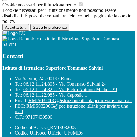
Cookie necessari per il funzionamento
I cookie necessari per il funzionamento non possono essere
disabilitati. È possibile consultare l'elenco nella pagina della cookie
policy.
Accetta tutti
Salva le preferenze
Istituto di Istruzione Superiore Tommaso
Salvini
Contatti
Istituto di Istruzione Superiore Tommaso Salvini
Via Salvini, 24 - 00197 Roma
Tel:
06.12.11.24.805 - Via Tommaso Salvini 24
Tel:
06.12.11.24.825 - Via Pietro Antonio Micheli 29
Tel:
06.12.11.22.985 - Via Caposile 1
Email:
RMIS03200G@istruzione.it
Link per inviare una mail
PEC:
RMIS03200G@pec.istruzione.it
Link per inviare una
mail
C.F.: 97197430586
Codice iPA: istsc_RMIS03200G
Codice Univoco Ufficio: UF0ME6