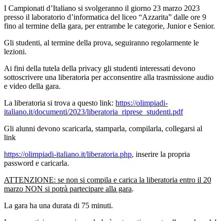
I Campionati d’Italiano si svolgeranno il giorno 23 marzo 2023
presso il laboratorio d’informatica del liceo “Azzarita” dalle ore 9
fino al termine della gara, per entrambe le categorie, Junior e Senior.
Gli studenti, al termine della prova, seguiranno regolarmente le
lezioni.
Ai fini della tutela della privacy gli studenti interessati devono
sottoscrivere una liberatoria per acconsentire alla trasmissione audio
e video della gara.
La liberatoria si trova a questo link:
https://olimpiadi-
italiano.it/documenti/2023/liberatoria_riprese_studenti.pdf
Gli alunni devono scaricarla, stamparla, compilarla, collegarsi al
link
https://olimpiadi-italiano.it/liberatoria.php
, inserire la propria
password e caricarla.
ATTENZIONE: se non si compila e carica la liberatoria entro il 20
marzo NON si potrà partecipare alla gara
.
La gara ha una durata di 75 minuti.