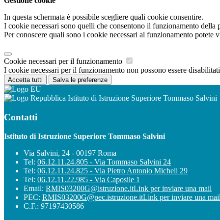
Gestione cookie
In questa schermata è possibile scegliere quali cookie consentire.
I cookie necessari sono quelli che consentono il funzionamento della pi
Per conoscere quali sono i cookie necessari al funzionamento potete v
Cookie necessari per il funzionamento
I cookie necessari per il funzionamento non possono essere disabilitati.
Accetta tutti
Salva le preferenze
Istituto di Istruzione Superiore Tommaso Salvini
Contatti
Istituto di Istruzione Superiore Tommaso Salvini
Via Salvini, 24 - 00197 Roma
Tel:
06.12.11.24.805 - Via Tommaso Salvini 24
Tel:
06.12.11.24.825 - Via Pietro Antonio Micheli 29
Tel:
06.12.11.22.985 - Via Caposile 1
Email:
RMIS03200G@istruzione.it
Link per inviare una mail
PEC:
RMIS03200G@pec.istruzione.it
Link per inviare una mai
C.F.: 97197430586