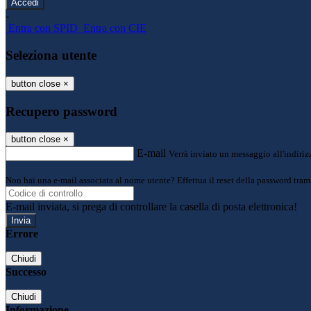
-
Entra con SPID
Entra con CIE
Seleziona utente
button close
×
Recupero password
button close
×
E-mail
Verrà inviato un messaggio all'indirizz
Non hai una e-mail associata al nome utente? Effettua il reset della password tram
E-mail inviata, si prega di controllare la casella di posta elettronica!
Errore
Chiudi
Successo
Chiudi
Informazione