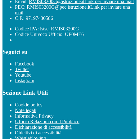
Email:
RMIS03200G@istruzione.it
Link per inviare una mail
PEC:
RMIS03200G@pec.istruzione.it
Link per inviare una
mail
C.F.: 97197430586
Codice iPA: istsc_RMIS03200G
Codice Univoco Ufficio: UF0ME6
Seguici su
Facebook
Twitter
Youtube
Instagram
Sezione Link Utili
Cookie policy
Note legali
Informativa Privacy
Ufficio Relazioni con il Pubblico
Dichiarazione di accessibilità
Obiettivi di accessibilità
Whistleblowing