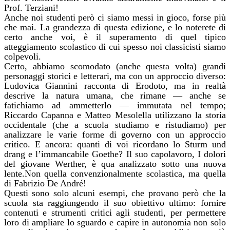
Prof. Terziani!
Anche noi studenti però ci siamo messi in gioco, forse più
che mai. La grandezza di questa edizione, e lo noterete di
certo anche voi, è il superamento di quel tipico
atteggiamento scolastico di cui spesso noi classicisti siamo
colpevoli.
Certo, abbiamo scomodato (anche questa volta) grandi
personaggi storici e letterari, ma con un approccio diverso:
Ludovica Giannini racconta di Erodoto, ma in realtà
descrive la natura umana, che rimane — anche se
fatichiamo ad ammetterlo — immutata nel tempo;
Riccardo Capanna e Matteo Mesolella utilizzano la storia
occidentale (che a scuola studiamo e ristudiamo) per
analizzare le varie forme di governo con un approccio
critico. E ancora: quanti di voi ricordano lo Sturm und
drang e l’immancabile Goethe? Il suo capolavoro, I dolori
del giovane Werther, è qua analizzato sotto una nuova
lente.Non quella convenzionalmente scolastica, ma quella
di Fabrizio De André!
Questi sono solo alcuni esempi, che provano però che la
scuola sta raggiungendo il suo obiettivo ultimo: fornire
contenuti e strumenti critici agli studenti, per permettere
loro di ampliare lo sguardo e capire in autonomia non solo