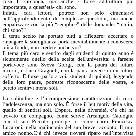
cosa li circonda, ma anche - forse addirittura più
importante, a quest’età- chi sono.
Infatti, cari lettori, potrete non solo cimentarvi
nell’approfondimento di complesse questioni, ma anche
empatizzare con la più “semplice” delle domande: “ma io,
chi sono?”
Il tema scelto ha portato tutti a riflettere: accettare o
rinnegare la somiglianza porta inevitabilmente a conoscersi
più a fondo, non credete anche voi?
Il tema più caro e sentito dagli studenti di quinto anno è
sicuramente quello della scelta dell'università: a farsene
portavoce sono Sveva Giorgi, con la paura del futuro
incerto, e Luca Gragnoli, con la paura invece di un futuro
sofferto. E forse (parlo a voi, studenti di quinto), leggendo
delle loro paure, potreste riconoscerne delle vostre, e
perciò sentirvi meno soli.
La solitudine e l’incomprensione caratterizzano di certo
l’adolescenza, ma non solo. È forse il leit motiv della vita,
quello di sentirsi soli. Eppure, nella diversità, c’è chi ha
trovato un compagno, come scrive Arcangelo Catuogno
con il suo Piccolo principe o, come narra Francesca
Lucaroni, nella malinconia del suo breve racconto, Il mio
amico nonno.C’è chi invece troverà riparo nell’intervista