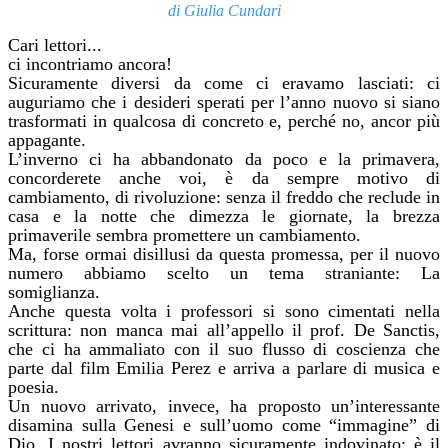
di Giulia Cundari
Cari lettori...
ci incontriamo ancora!
Sicuramente diversi da come ci eravamo lasciati: ci
auguriamo che i desideri sperati per l’anno nuovo si siano
trasformati in qualcosa di concreto e, perché no, ancor più
appagante.
L’inverno ci ha abbandonato da poco e la primavera,
concorderete anche voi, è da sempre motivo di
cambiamento, di rivoluzione: senza il freddo che reclude in
casa e la notte che dimezza le giornate, la brezza
primaverile sembra promettere un cambiamento.
Ma, forse ormai disillusi da questa promessa, per il nuovo
numero abbiamo scelto un tema straniante: La
somiglianza.
Anche questa volta i professori si sono cimentati nella
scrittura: non manca mai all’appello il prof. De Sanctis,
che ci ha ammaliato con il suo flusso di coscienza che
parte dal film Emilia Perez e arriva a parlare di musica e
poesia.
Un nuovo arrivato, invece, ha proposto un’interessante
disamina sulla Genesi e sull’uomo come “immagine” di
Dio. I nostri lettori avranno sicuramente indovinato: è il