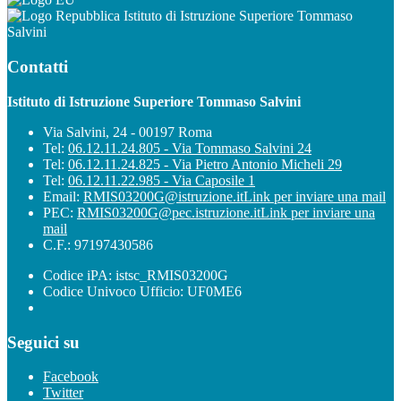
Istituto di Istruzione Superiore Tommaso
Salvini
Contatti
Istituto di Istruzione Superiore Tommaso Salvini
Via Salvini, 24 - 00197 Roma
Tel:
06.12.11.24.805 - Via Tommaso Salvini 24
Tel:
06.12.11.24.825 - Via Pietro Antonio Micheli 29
Tel:
06.12.11.22.985 - Via Caposile 1
Email:
RMIS03200G@istruzione.it
Link per inviare una mail
PEC:
RMIS03200G@pec.istruzione.it
Link per inviare una
mail
C.F.: 97197430586
Codice iPA: istsc_RMIS03200G
Codice Univoco Ufficio: UF0ME6
Seguici su
Facebook
Twitter