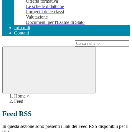
Offerta formativa
Le schede didattiche
I progetti delle classi
Valutazione
Documenti per l'Esame di Stato
Info utili
Contatti
Campo di ricerca per le pagine del sito
Home
>
Feed
Feed RSS
In questa sezione sono presenti i link dei Feed RSS disponibili per il
sito