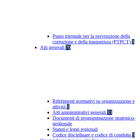
Piano triennale per la prevenzione della
corruzione e della trasparenza (PTPCT)
3
Atti generali
70
Riferimenti normativi su organizzazione e
attività
1
Atti amministrativi generali
33
Documenti di programmazione strategico-
gestionale
Statuti e leggi regionali
Codice disciplinare e codice di condotta
3