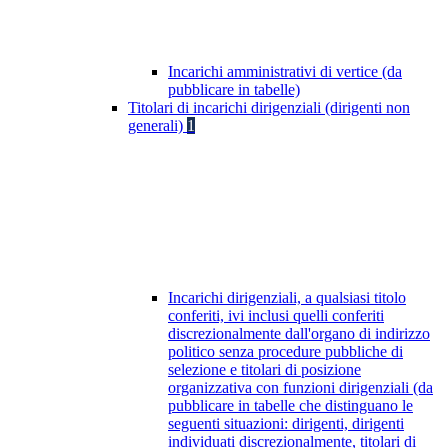
Incarichi amministrativi di vertice (da
pubblicare in tabelle)
Titolari di incarichi dirigenziali (dirigenti non
generali)
1
Incarichi dirigenziali, a qualsiasi titolo
conferiti, ivi inclusi quelli conferiti
discrezionalmente dall'organo di indirizzo
politico senza procedure pubbliche di
selezione e titolari di posizione
organizzativa con funzioni dirigenziali (da
pubblicare in tabelle che distinguano le
seguenti situazioni: dirigenti, dirigenti
individuati discrezionalmente, titolari di