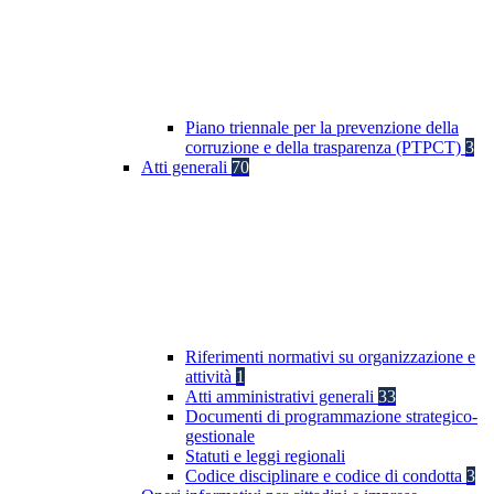
Piano triennale per la prevenzione della
corruzione e della trasparenza (PTPCT)
3
Atti generali
70
Riferimenti normativi su organizzazione e
attività
1
Atti amministrativi generali
33
Documenti di programmazione strategico-
gestionale
Statuti e leggi regionali
Codice disciplinare e codice di condotta
3