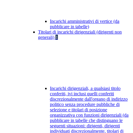
Incarichi amministrativi di vertice (da
pubblicare in tabelle)
Titolari di incarichi dirigenziali (dirigenti non
generali)
1
Incarichi dirigenziali, a qualsiasi titolo
conferiti, ivi inclusi quelli conferiti
discrezionalmente dall'organo di indirizzo
politico senza procedure pubbliche di
selezione e titolari di posizione
organizzativa con funzioni dirigenziali (da
pubblicare in tabelle che distinguano le
seguenti situazioni: dirigenti, dirigenti
individuati discrezionalmente, titolari di