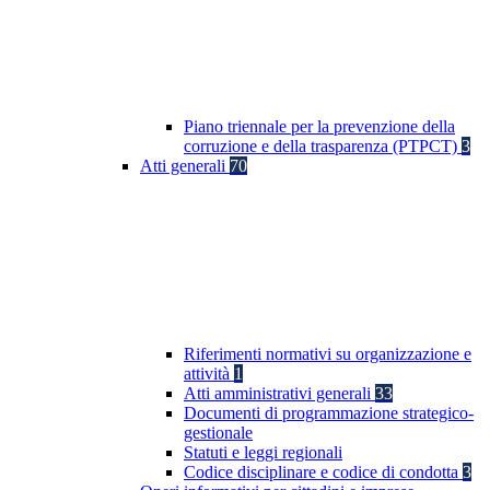
Piano triennale per la prevenzione della
corruzione e della trasparenza (PTPCT)
3
Atti generali
70
Riferimenti normativi su organizzazione e
attività
1
Atti amministrativi generali
33
Documenti di programmazione strategico-
gestionale
Statuti e leggi regionali
Codice disciplinare e codice di condotta
3