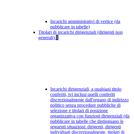
Incarichi amministrativi di vertice (da
pubblicare in tabelle)
Titolari di incarichi dirigenziali (dirigenti non
generali)
1
Incarichi dirigenziali, a qualsiasi titolo
conferiti, ivi inclusi quelli conferiti
discrezionalmente dall'organo di indirizzo
politico senza procedure pubbliche di
selezione e titolari di posizione
organizzativa con funzioni dirigenziali (da
pubblicare in tabelle che distinguano le
seguenti situazioni: dirigenti, dirigenti
individuati discrezionalmente, titolari di