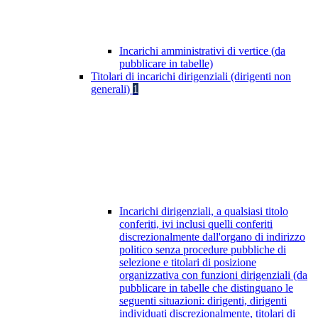
Incarichi amministrativi di vertice (da
pubblicare in tabelle)
Titolari di incarichi dirigenziali (dirigenti non
generali)
1
Incarichi dirigenziali, a qualsiasi titolo
conferiti, ivi inclusi quelli conferiti
discrezionalmente dall'organo di indirizzo
politico senza procedure pubbliche di
selezione e titolari di posizione
organizzativa con funzioni dirigenziali (da
pubblicare in tabelle che distinguano le
seguenti situazioni: dirigenti, dirigenti
individuati discrezionalmente, titolari di