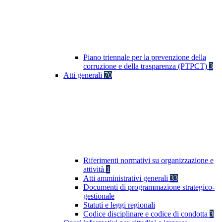
Piano triennale per la prevenzione della
corruzione e della trasparenza (PTPCT)
3
Atti generali
70
Riferimenti normativi su organizzazione e
attività
1
Atti amministrativi generali
33
Documenti di programmazione strategico-
gestionale
Statuti e leggi regionali
Codice disciplinare e codice di condotta
3