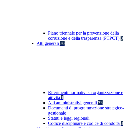
Piano triennale per la prevenzione della
corruzione e della trasparenza (PTPCT)
3
Atti generali
70
Riferimenti normativi su organizzazione e
attività
1
Atti amministrativi generali
33
Documenti di programmazione strategico-
gestionale
Statuti e leggi regionali
Codice disciplinare e codice di condotta
3