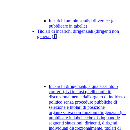
Incarichi amministrativi di vertice (da
pubblicare in tabelle)
Titolari di incarichi dirigenziali (dirigenti non
generali)
1
Incarichi dirigenziali, a qualsiasi titolo
conferiti, ivi inclusi quelli conferiti
discrezionalmente dall'organo di indirizzo
politico senza procedure pubbliche di
selezione e titolari di posizione
organizzativa con funzioni dirigenziali (da
pubblicare in tabelle che distinguano le
seguenti situazioni: dirigenti, dirigenti
individuati discrezionalmente, titolari di